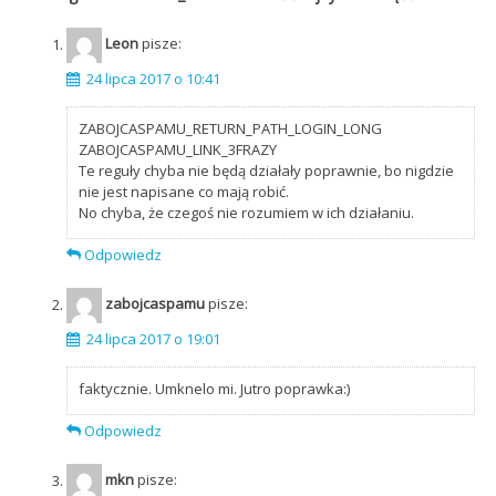
Leon
pisze:
24 lipca 2017 o 10:41
ZABOJCASPAMU_RETURN_PATH_LOGIN_LONG
ZABOJCASPAMU_LINK_3FRAZY
Te reguły chyba nie będą działały poprawnie, bo nigdzie
nie jest napisane co mają robić.
No chyba, że czegoś nie rozumiem w ich działaniu.
Odpowiedz
zabojcaspamu
pisze:
24 lipca 2017 o 19:01
faktycznie. Umknelo mi. Jutro poprawka:)
Odpowiedz
mkn
pisze: