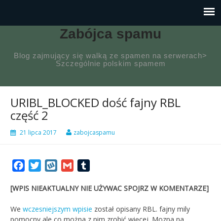
Zabójca spamu
Blog zajmujący się walką ze spamen na serwerach>
Szczególnie polskim spamem
URIBL_BLOCKED dość fajny RBL
część 2
21 lipca 2017
zabojcaspamu
Facebook
Twitter
Wykop
Gmail
Tumblr
[WPIS NIEAKTUALNY NIE UŻYWAC SPOJRZ W KOMENTARZE]
We
wczesniejszym wpisie
został opisany RBL. fajny mily
pomocny ale co można z nim zrobić więcej. Mozna na