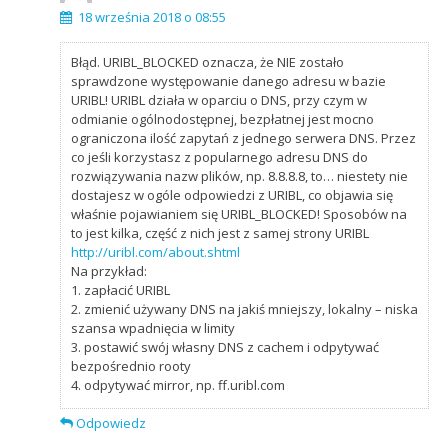
18 września 2018 o 08:55
Błąd. URIBL_BLOCKED oznacza, że NIE zostało
sprawdzone występowanie danego adresu w bazie
URIBL! URIBL działa w oparciu o DNS, przy czym w
odmianie ogólnodostępnej, bezpłatnej jest mocno
ograniczona ilość zapytań z jednego serwera DNS. Przez
co jeśli korzystasz z popularnego adresu DNS do
rozwiązywania nazw plików, np. 8.8.8.8, to… niestety nie
dostajesz w ogóle odpowiedzi z URIBL, co objawia się
właśnie pojawianiem się URIBL_BLOCKED! Sposobów na
to jest kilka, część z nich jest z samej strony URIBL
http://uribl.com/about.shtml
Na przykład:
1. zapłacić URIBL
2. zmienić używany DNS na jakiś mniejszy, lokalny – niska
szansa wpadnięcia w limity
3. postawić swój własny DNS z cachem i odpytywać
bezpośrednio rooty
4. odpytywać mirror, np. ff.uribl.com
Odpowiedz