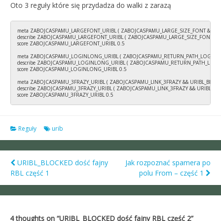
Oto 3 reguły które się przydadza do walki z zarazą
meta ZABOJCASPAMU_LARGEFONT_URIBL ( ZABOJCASPAMU_LARGE_SIZE_FONT && URI
describe ZABOJCASPAMU_LARGEFONT_URIBL ( ZABOJCASPAMU_LARGE_SIZE_FONT && 
score ZABOJCASPAMU_LARGEFONT_URIBL 0.5

meta ZABOJCASPAMU_LOGINLONG_URIBL ( ZABOJCASPAMU_RETURN_PATH_LOGIN_LO
describe ZABOJCASPAMU_LOGINLONG_URIBL ( ZABOJCASPAMU_RETURN_PATH_LOGIN
score ZABOJCASPAMU_LOGINLONG_URIBL 0.5

meta ZABOJCASPAMU_3FRAZY_URIBL ( ZABOJCASPAMU_LINK_3FRAZY && URIBL_BLOCK
describe ZABOJCASPAMU_3FRAZY_URIBL ( ZABOJCASPAMU_LINK_3FRAZY && URIBL_BLO
score ZABOJCASPAMU_3FRAZY_URIBL 0.5
Reguły
urib
URIBL_BLOCKED dość fajny
Jak rozpoznać spamera po
Post
RBL część 1
polu From – część 1
navigation
4 thoughts on “
URIBL_BLOCKED dość fajny RBL część 2
”