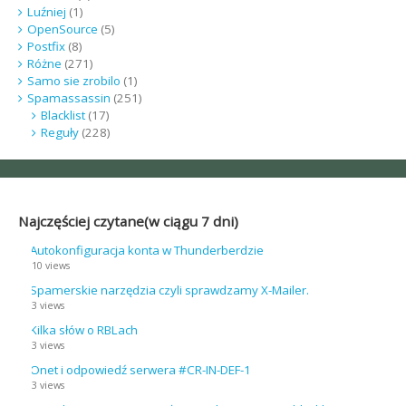
Luźniej
(1)
OpenSource
(5)
Postfix
(8)
Różne
(271)
Samo sie zrobilo
(1)
Spamassassin
(251)
Blacklist
(17)
Reguły
(228)
Najczęściej czytane(w ciągu 7 dni)
Autokonfiguracja konta w Thunderberdzie
10 views
Spamerskie narzędzia czyli sprawdzamy X-Mailer.
3 views
Kilka słów o RBLach
3 views
Onet i odpowiedź serwera #CR-IN-DEF-1
3 views