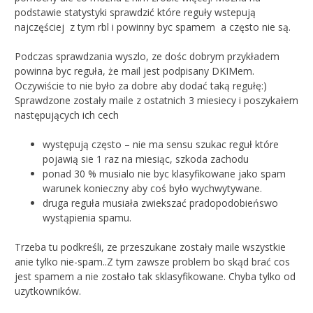
podstawie statystyki sprawdzić które reguły wstepują
najczęściej z tym rbl i powinny byc spamem a często nie są.
Podczas sprawdzania wyszlo, ze dośc dobrym przykładem
powinna byc reguła, że mail jest podpisany DKIMem.
Oczywiście to nie było za dobre aby dodać taką regułę:)
Sprawdzone zostały maile z ostatnich 3 miesiecy i poszykałem
następujących ich cech
występują często – nie ma sensu szukac reguł które
pojawią sie 1 raz na miesiąc, szkoda zachodu
ponad 30 % musialo nie byc klasyfikowane jako spam
warunek konieczny aby coś było wychwytywane.
druga reguła musiała zwiekszać pradopodobieńswo
wystąpienia spamu.
Trzeba tu podkreśli, ze przeszukane zostały maile wszystkie
anie tylko nie-spam..Z tym zawsze problem bo skąd brać cos
jest spamem a nie zostało tak sklasyfikowane. Chyba tylko od
uzytkowników.