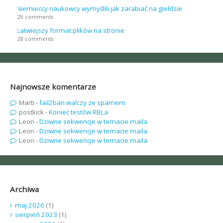
Niemieccy naukowcy wymyślili jak zarabiać na giełdzie
29 comments
Łatwiejszy format plików na stronie
28 comments
Najnowsze komentarze
Marti
-
fail2ban walczy ze spamem
postkick
-
Koniec testów RBLa
Leon
-
Dziwne sekwencje w temacie maila
Leon
-
Dziwne sekwencje w temacie maila
Leon
-
Dziwne sekwencje w temacie maila
Archiwa
maj 2026
(1)
sierpień 2023
(1)