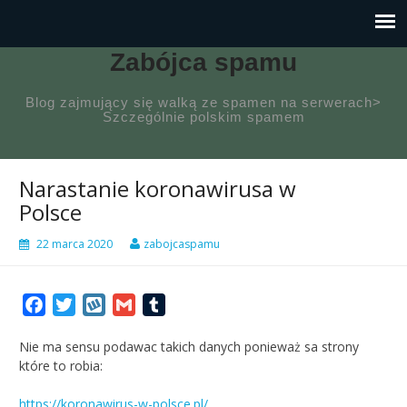
Zabójca spamu
Blog zajmujący się walką ze spamen na serwerach>
Szczególnie polskim spamem
Narastanie koronawirusa w
Polsce
22 marca 2020
zabojcaspamu
Facebook
Twitter
Wykop
Gmail
Tumblr
Nie ma sensu podawac takich danych ponieważ sa strony
które to robia:
https://koronawirus-w-polsce.pl/