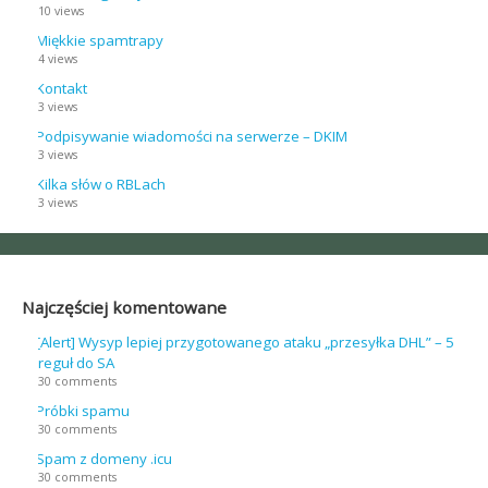
10 views
Miękkie spamtrapy
4 views
Kontakt
3 views
Podpisywanie wiadomości na serwerze – DKIM
3 views
Kilka słów o RBLach
3 views
Najczęściej komentowane
[Alert] Wysyp lepiej przygotowanego ataku „przesyłka DHL” – 5
reguł do SA
30 comments
Próbki spamu
30 comments
Spam z domeny .icu
30 comments