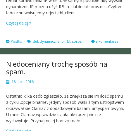
temat sprawdzania IP w helo. W samym postfixie aby wywalić
dynamiczne IP można użyć RBLa dul.dnsbl.sorbs.net. Czyli w
łańcuchu wpisujemy reject_rbl_client …
Czytaj dalej
Postfix
dul
,
dynamiczne ip
,
rbl
,
sorbs
3 komentarze
Niedoceniany trochę sposób na
spam.
18 lipca 2016
Ostatnio kilka osób zgłaszało, że zwiększa sie im ilość spamu
z cyklu ‚opcje binarne’. Jedyny sposob walki z tym ustrojstwem
okazywał sie Clamav z dodatkowymi bazami antyspamowymi.
U mnie Clamav wprawdzie działa ale raczej nic nie
wychwytuje. Przynajmniej bardzo mało…
Czytaj dalej