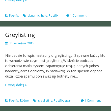
Postfix
dynamic
,
helo
,
Postfix
1 Comment
Greylisting
25 września 2015
Nie będzie to wpis nastepny o greylistingu. Zapewne każdy kto
tu wchodzi wie czym jest greylisting.W skrócie podczas
odbierania maila system zapamiętuje trójkę danych (adres
nadawcy,adres odbiorcy, ip nadawcy). W ten sposób odpada
duża liczba spamu ponieważ np botnety nie…
Czytaj dalej
Postfix
,
Różne
greylisting
,
Postfix
,
spam
1 Comment