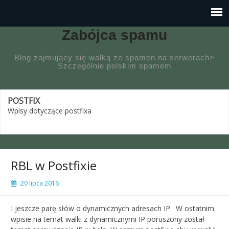
Zabójca spamu
Blog zajmujący się walką ze spamen na serwerach>
Szczególnie polskim spamem
POSTFIX
Wpisy dotyczące postfixa
RBL w Postfixie
20 lipca 2016
I jeszcze parę słów o dynamicznych adresach IP. W ostatnim
wpisie na temat walki z dynamicznymi IP poruszony został