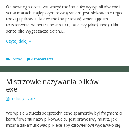
Od pewnego czasu zauważyć można duży wysyp plików exe i
scr w mailach. najlepszym rozwiązaniem jest blokowanie tego
rodzaju plików. Pliki exe można przestać zmieniając im
rozszerzenie na neutralne (np EXP,EXEc czy jakieś inne). Pliki
scr to pliki wygaszacza ekranu…
Czytaj dalej
Postfix
4 komentarze
Mistrzowie nazywania plików
exe
13 lutego 2015
We wpisie Sztuczki socjotechniczne spamerów był fragment o
kamuflowaniu nazw plików.Ale tu jest prawdziwy mistrz. Jak
można zakamuflować plik exe aby człowiekowi wydawało się,