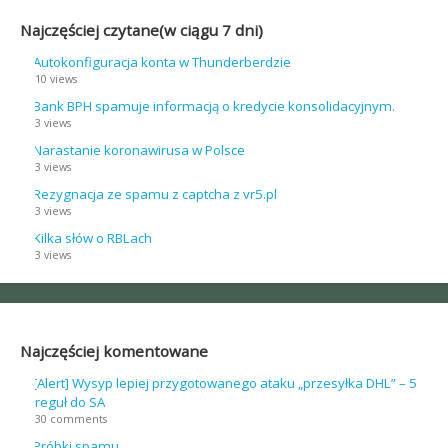
Najczęściej czytane(w ciągu 7 dni)
Autokonfiguracja konta w Thunderberdzie
10 views
Bank BPH spamuje informacją o kredycie konsolidacyjnym.
3 views
Narastanie koronawirusa w Polsce
3 views
Rezygnacja ze spamu z captcha z vr5.pl
3 views
Kilka słów o RBLach
3 views
Najczęściej komentowane
[Alert] Wysyp lepiej przygotowanego ataku „przesyłka DHL” – 5
reguł do SA
30 comments
Próbki spamu