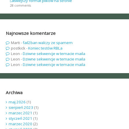
Łatwiejszy format plików na stronie
28 comments
Najnowsze komentarze
Marti
-
fail2ban walczy ze spamem
postkick
-
Koniec testów RBLa
Leon
-
Dziwne sekwencje w temacie maila
Leon
-
Dziwne sekwencje w temacie maila
Leon
-
Dziwne sekwencje w temacie maila
Archiwa
maj 2026
(1)
sierpień 2023
(1)
marzec 2021
(1)
styczeń 2021
(1)
marzec 2020
(2)