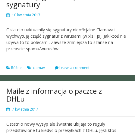
sygnatury
10 kwietnia 2017
Ostatnio uaktualnily się sygnatury nieoficjalne Clamava i
wychwytują część sygnatur z wirusami (w xls i js). Jak ktoś nie
używa to to polecam . Zawsze zmniejsza to szanse na
przeəscie spamu/wurusów
Różne
clamav
Leave a comment
Maile z informacja o paczce z
DHLu
7 kwietnia 2017
Ostatnio nowy wysyp ale świetnie ubijaja to reguły
przedstawione tu kiedyś o przesyłkach z DHLu. Jęsli ktos