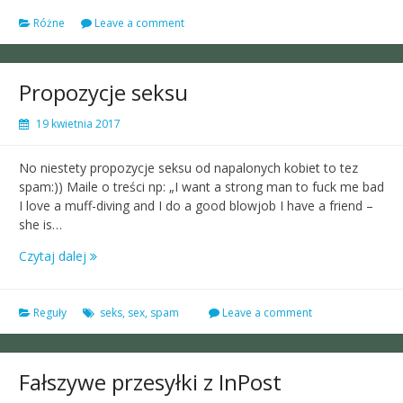
Różne
Leave a comment
Propozycje seksu
19 kwietnia 2017
No niestety propozycje seksu od napalonych kobiet to tez
spam:)) Maile o treści np: „I want a strong man to fuck me bad
I love a muff-diving and I do a good blowjob I have a friend –
she is…
Czytaj dalej
Reguły
seks
,
sex
,
spam
Leave a comment
Fałszywe przesyłki z InPost