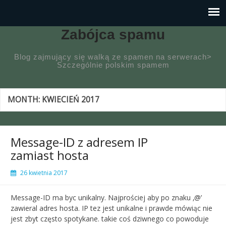
Zabójca spamu
Blog zajmujący się walką ze spamen na serwerach>
Szczególnie polskim spamem
MONTH:
KWIECIEŃ 2017
Message-ID z adresem IP
zamiast hosta
26 kwietnia 2017
Message-ID ma byc unikalny. Najprościej aby po znaku ‚@’
zawieral adres hosta. IP tez jest unikalne i prawde mówiąc nie
jest zbyt często spotykane. takie coś dziwnego co powoduje