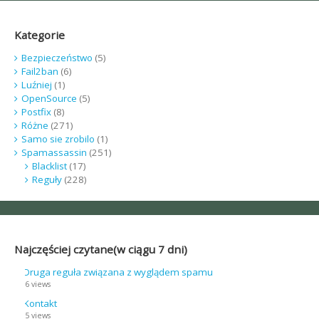
navigation
Kategorie
Bezpieczeństwo
(5)
Fail2ban
(6)
Luźniej
(1)
OpenSource
(5)
Postfix
(8)
Różne
(271)
Samo sie zrobilo
(1)
Spamassassin
(251)
Blacklist
(17)
Reguły
(228)
Najczęściej czytane(w ciągu 7 dni)
Druga reguła związana z wyglądem spamu
6 views
Kontakt
5 views