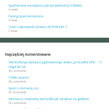
Spamerskie narzędzia czyli sprawdzamy X-Mailer.
4 views
Tuning spamassassina
3 views
Onet i odpowiedź serwera #CR-IN-DEF-1
3 views
Najczęściej komentowane
[Alert] Wysyp lepiej przygotowanego ataku „przesyłka DHL” – 5
reguł do SA
30 comments
Próbki spamu
30 comments
Spam z domeny .icu
30 comments
Niemieccy naukowcy wymyślili jak zarabiać na giełdzie
29 comments