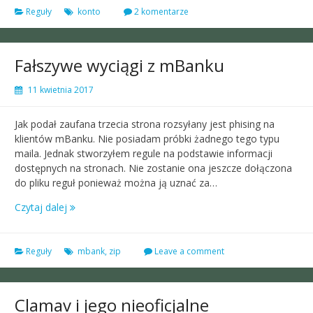
Reguły
konto
2 komentarze
Fałszywe wyciągi z mBanku
11 kwietnia 2017
Jak podał zaufana trzecia strona rozsyłany jest phising na
klientów mBanku. Nie posiadam próbki żadnego tego typu
maila. Jednak stworzyłem regule na podstawie informacji
dostępnych na stronach. Nie zostanie ona jeszcze dołączona
do pliku reguł ponieważ można ją uznać za…
Czytaj dalej
Reguły
mbank
,
zip
Leave a comment
Clamav i jego nieoficjalne