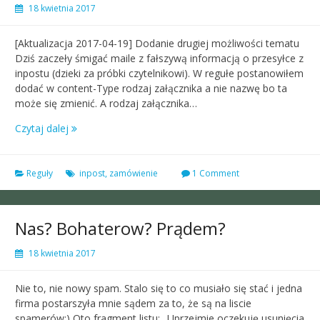
18 kwietnia 2017
[Aktualizacja 2017-04-19] Dodanie drugiej możliwości tematu
Dziś zaczeły śmigać maile z fałszywą informacją o przesyłce z
inpostu (dzieki za próbki czytelnikowi). W regułe postanowiłem
dodać w content-Type rodzaj załącznika a nie nazwę bo ta
może się zmienić. A rodzaj załącznika…
Czytaj dalej
Reguły
inpost
,
zamówienie
1 Comment
Nas? Bohaterow? Prądem?
18 kwietnia 2017
Nie to, nie nowy spam. Stalo się to co musiało się stać i jedna
firma postarszyła mnie sądem za to, że są na liscie
spamerów:) Oto fragment listu: „Uprzejmie oczekuję usunięcia