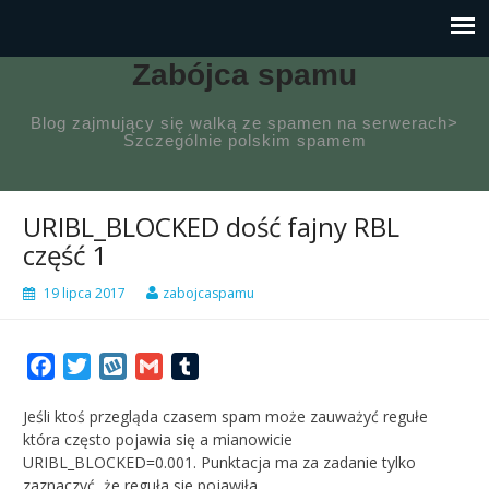
Zabójca spamu
Blog zajmujący się walką ze spamen na serwerach>
Szczególnie polskim spamem
URIBL_BLOCKED dość fajny RBL
część 1
19 lipca 2017
zabojcaspamu
Facebook
Twitter
Wykop
Gmail
Tumblr
Jeśli ktoś przegląda czasem spam może zauważyć regułe
która często pojawia się a mianowicie
URIBL_BLOCKED=0.001. Punktacja ma za zadanie tylko
zaznaczyć, że reguła sie pojawiła.