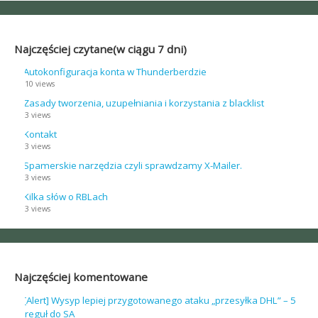
Najczęściej czytane(w ciągu 7 dni)
Autokonfiguracja konta w Thunderberdzie
10 views
Zasady tworzenia, uzupełniania i korzystania z blacklist
3 views
Kontakt
3 views
Spamerskie narzędzia czyli sprawdzamy X-Mailer.
3 views
Kilka słów o RBLach
3 views
Najczęściej komentowane
[Alert] Wysyp lepiej przygotowanego ataku „przesyłka DHL” – 5
reguł do SA