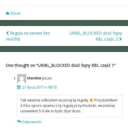
Różne
Reguła na serwer bez
URIBL_BLOCKED dość fajny
Post
revDNS
RBL część 2
navigation
One thought on “
URIBL_BLOCKED dość fajny RBL część 1
”
Marekw
pisze:
21 lipca 2017 o 08:15
Tak właśnie odkryłem wczoraj tę regułę.
Przydzieliłem
2.0 bo sporo spamu z tą regułą przychodziło, wcześniej
ustawiłem 5.0 ale to było zbyt dużo.
Odpowiedz