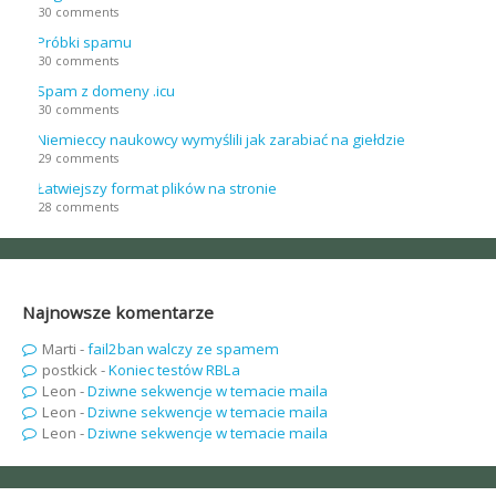
30 comments
Próbki spamu
30 comments
Spam z domeny .icu
30 comments
Niemieccy naukowcy wymyślili jak zarabiać na giełdzie
29 comments
Łatwiejszy format plików na stronie
28 comments
Najnowsze komentarze
Marti
-
fail2ban walczy ze spamem
postkick
-
Koniec testów RBLa
Leon
-
Dziwne sekwencje w temacie maila
Leon
-
Dziwne sekwencje w temacie maila
Leon
-
Dziwne sekwencje w temacie maila