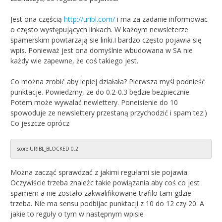
Jest ona częścią
http://uribl.com/
i ma za zadanie informowac
o często występujących linkach. W każdym newsleterze
spamerskim powtarzają sie linki.I bardzo często pojawia się
wpis. Ponieważ jest ona domyślnie wbudowana w SA nie
każdy wie zapewne, że coś takiego jest.
Co można zrobić aby lepiej działała? Pierwsza myśl podnieść
punktacje. Powiedzmy, ze do 0.2-0.3 będzie bezpiecznie.
Potem może wywalać newlettery. Poneisienie do 10
spowoduje ze newslettery przestaną przychodzić i spam tez:)
Co jeszcze oprócz
score URIBL_BLOCKED 0.2
Można zacząć sprawdzać z jakimi regułami sie pojawia.
Oczywiście trzeba znależc takie powiązania aby coś co jest
spamem a nie zostało zakwalifikowane trafilo tam gdzie
trzeba. Nie ma sensu podbijac punktacji z 10 do 12 czy 20. A
jakie to reguły o tym w następnym wpisie