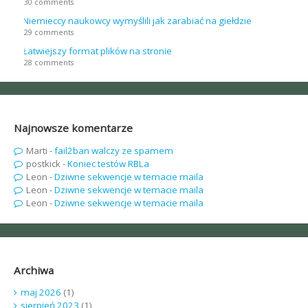
30 comments
Niemieccy naukowcy wymyślili jak zarabiać na giełdzie
29 comments
Łatwiejszy format plików na stronie
28 comments
Najnowsze komentarze
Marti
-
fail2ban walczy ze spamem
postkick
-
Koniec testów RBLa
Leon
-
Dziwne sekwencje w temacie maila
Leon
-
Dziwne sekwencje w temacie maila
Leon
-
Dziwne sekwencje w temacie maila
Archiwa
maj 2026
(1)
sierpień 2023
(1)