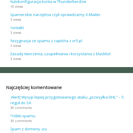
Autokonfiguracja konta w Thunderberdzie
10 views
Spamerskie narzędzia czyli sprawdzamy X-Mailer.
3 views
Kontakt
3 views
Rezygnacja ze spamu z captcha z vr5.pl
3 views
Zasady tworzenia, uzupełniania i korzystania z blacklist
3 views
Najczęściej komentowane
[Alert] Wysyp lepiej przygotowanego ataku „przesyłka DHL” – 5
reguł do SA
30 comments
Próbki spamu
30 comments
Spam z domeny .icu