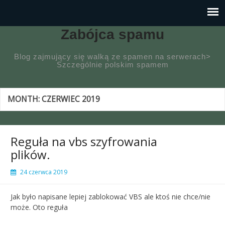
Zabójca spamu
Blog zajmujący się walką ze spamen na serwerach>
Szczególnie polskim spamem
MONTH:
CZERWIEC 2019
Reguła na vbs szyfrowania
plików.
24 czerwca 2019
Jak było napisane lepiej zablokować VBS ale ktoś nie chce/nie
może. Oto reguła