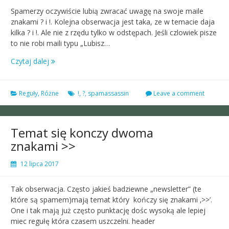
Spamerzy oczywiście lubią zwracać uwagę na swoje maile
znakami ? i !. Kolejna obserwacja jest taka, ze w temacie daja
kilka ? i !. Ale nie z rzędu tylko w odstępach. Jeśli czlowiek pisze
to nie robi maili typu „Lubisz…
Czytaj dalej
Reguły
,
Różne
!
,
?
,
spamassassin
Leave a comment
Temat się konczy dwoma
znakami >>
12 lipca 2017
Tak obserwacja. Często jakieś badziewne „newsletter” (te
które są spamem)mają temat który kończy się znakami ‚>>’.
One i tak mają już często punktację dośc wysoką ale lepiej
miec regułę która czasem uszczelni. header