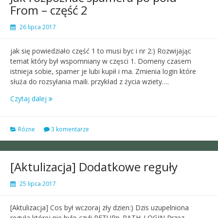
From – część 2
26 lipca 2017
jak się powiedziało część 1 to musi byc i nr 2:) Rozwijając
temat który był wspomniany w częsci 1. Domeny czasem
istnieja sobie, spamer je lubi kupił i ma. Zmienia login które
służa do rozsyłania maili. przykład z życia wziety….
Czytaj dalej
Różne
3 komentarze
[Aktulizacja] Dodatkowe reguły
25 lipca 2017
[Aktulizacja] Cos był wczoraj zły dzien:) Dzis uzupelniona
reguła której nie bylo czyli RETURn_PATH_LOGIN Przez