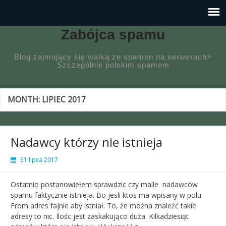
Zabójca spamu
Blog zajmujący się walką ze spamen na serwerach>
Szczególnie polskim spamem
MONTH:
LIPIEC 2017
Nadawcy którzy nie istnieja
31 lipca 2017
Ostatnio postanowiełem sprawdzic czy maile nadawców
spamu faktycznie istnieja. Bo jesli ktos ma wpisany w polu
From adres fajnie aby istniał. To, że można znależć takie
adresy to nic. Ilośc jest zaskakująco duża. Kilkadziesiąt