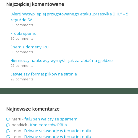
Najczęściej komentowane
[Alert] Wysyp lepiej przygotowanego ataku „przesyłka DHL” – 5
reguł do SA
30 comments
Próbki spamu
30 comments
Spam z domeny .icu
30 comments
Niemieccy naukowcy wymyślili jak zarabiać na giełdzie
29 comments
Łatwiejszy format plików na stronie
28 comments
Najnowsze komentarze
Marti
-
fail2ban walczy ze spamem
postkick
-
Koniec testów RBLa
Leon
-
Dziwne sekwencje w temacie maila
Leon
-
Dziwne sekwencje w temacie maila