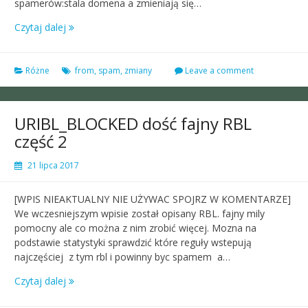
spamerów:stala domena a zmieniają się…
Czytaj dalej
Różne
from
,
spam
,
zmiany
Leave a comment
URIBL_BLOCKED dość fajny RBL
część 2
21 lipca 2017
[WPIS NIEAKTUALNY NIE UŻYWAC SPOJRZ W KOMENTARZE]
We wczesniejszym wpisie został opisany RBL. fajny mily
pomocny ale co można z nim zrobić więcej. Mozna na
podstawie statystyki sprawdzić które reguły wstepują
najczęściej z tym rbl i powinny byc spamem a…
Czytaj dalej