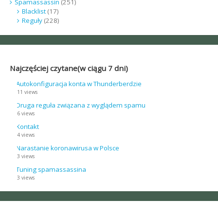
Spamassassin
(251)
Blacklist
(17)
Reguły
(228)
Najczęściej czytane(w ciągu 7 dni)
Autokonfiguracja konta w Thunderberdzie
11 views
Druga reguła związana z wyglądem spamu
6 views
Kontakt
4 views
Narastanie koronawirusa w Polsce
3 views
Tuning spamassassina
3 views