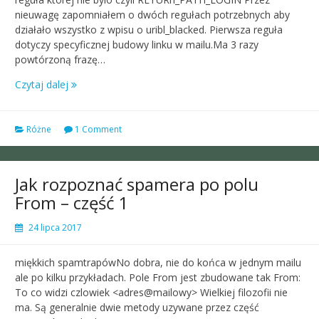
nieuwagę zapomniałem o dwóch regułach potrzebnych aby
działało wszystko z wpisu o uribl_blacked. Pierwsza reguła
dotyczy specyficznej budowy linku w mailu.Ma 3 razy
powtórzoną frazę…
Czytaj dalej
Różne
1 Comment
Jak rozpoznać spamera po polu
From – część 1
24 lipca 2017
miękkich spamtrapówNo dobra, nie do końca w jednym mailu
ale po kilku przykładach. Pole From jest zbudowane tak From:
To co widzi czlowiek <adres@mailowy> Wielkiej filozofii nie
ma. Są generalnie dwie metody uzywane przez część