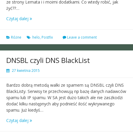
ze strony Lemata i i moimi dodatkami. Co wtedy robić, jak
żyć??…
Czytaj dalej
Różne
helo
,
Postfix
Leave a comment
DNSBL czyli DNS BlackList
27 kwietnia 2015
Bardzo dobrą metodą walki ze spamem są DNSBL czyli DNS
BlackListy. Serwisy te przechowują np bazę danych nadawców
spamu lub IP spamu. W SA jest dużo takich ale nie zaszkodzi
dodać kilku następnych aby podnieść ilość wykrywanego
spamu. Już kiedyś…
Czytaj dalej