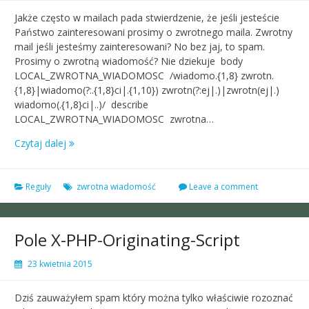
Jakże często w mailach pada stwierdzenie, że jeśli jesteście
Państwo zainteresowani prosimy o zwrotnego maila. Zwrotny
mail jeśli jesteśmy zainteresowani? No bez jaj, to spam.
Prosimy o zwrotną wiadomość? Nie dziekuje body
LOCAL_ZWROTNA_WIADOMOSC /wiadomo.{1,8} zwrotn.
{1,8}|wiadomo(?:.{1,8}ci|.{1,10}) zwrotn(?:ej|.)|zwrotn(ej|.)
wiadomo(.{1,8}ci|..)/ describe
LOCAL_ZWROTNA_WIADOMOSC zwrotna…
Czytaj dalej
Reguły
zwrotna wiadomość
Leave a comment
Pole X-PHP-Originating-Script
23 kwietnia 2015
Dziś zauważyłem spam który można tylko właściwie rozoznać