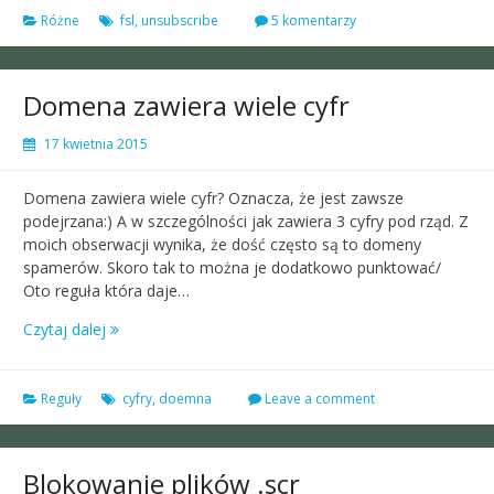
Różne
fsl
,
unsubscribe
5 komentarzy
Domena zawiera wiele cyfr
17 kwietnia 2015
Domena zawiera wiele cyfr? Oznacza, że jest zawsze
podejrzana:) A w szczególności jak zawiera 3 cyfry pod rząd. Z
moich obserwacji wynika, że dość często są to domeny
spamerów. Skoro tak to można je dodatkowo punktować/
Oto reguła która daje…
Czytaj dalej
Reguły
cyfry
,
doemna
Leave a comment
Blokowanie plików .scr