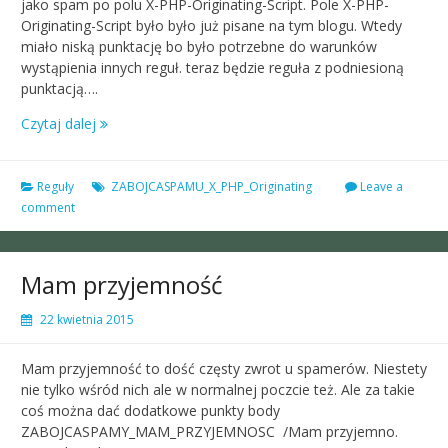
jako spam po polu X-PHP-Originating-Script. Pole X-PHP-
Originating-Script było było już pisane na tym blogu. Wtedy
miało niską punktację bo było potrzebne do warunków
wystąpienia innych reguł. teraz będzie reguła z podniesioną
punktacją….
Czytaj dalej
Reguły
ZABOJCASPAMU_X_PHP_Originating
Leave a
comment
Mam przyjemność
22 kwietnia 2015
Mam przyjemność to dość częsty zwrot u spamerów. Niestety
nie tylko wśród nich ale w normalnej poczcie też. Ale za takie
coś można dać dodatkowe punkty body
ZABOJCASPAMY_MAM_PRZYJEMNOSC /Mam przyjemno.