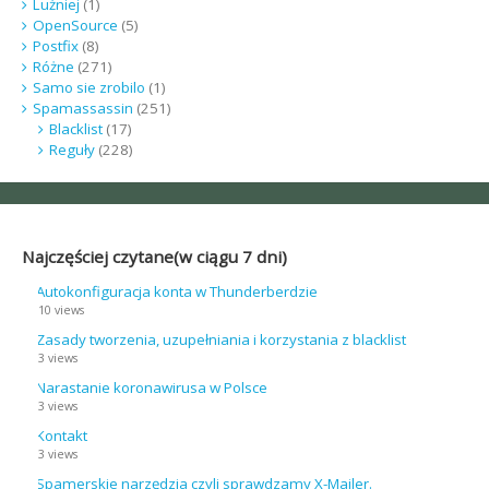
Luźniej
(1)
OpenSource
(5)
Postfix
(8)
Różne
(271)
Samo sie zrobilo
(1)
Spamassassin
(251)
Blacklist
(17)
Reguły
(228)
Najczęściej czytane(w ciągu 7 dni)
Autokonfiguracja konta w Thunderberdzie
10 views
Zasady tworzenia, uzupełniania i korzystania z blacklist
3 views
Narastanie koronawirusa w Polsce
3 views
Kontakt
3 views
Spamerskie narzędzia czyli sprawdzamy X-Mailer.