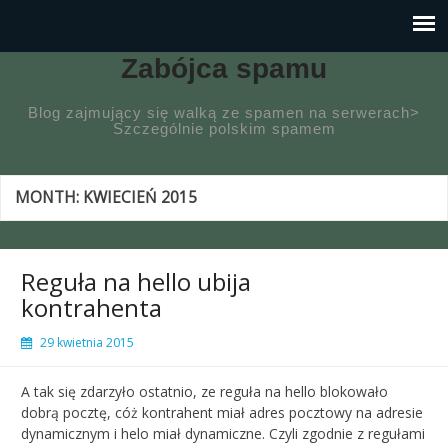
Zabójca spamu
Blog zajmujący się walką ze spamen na serwerach>
Szczególnie polskim spamem
MONTH:
KWIECIEŃ 2015
Reguła na hello ubija
kontrahenta
29 kwietnia 2015
A tak się zdarzyło ostatnio, ze reguła na hello blokowało
dobrą pocztę, cóż kontrahent miał adres pocztowy na adresie
dynamicznym i helo miał dynamiczne. Czyli zgodnie z regułami