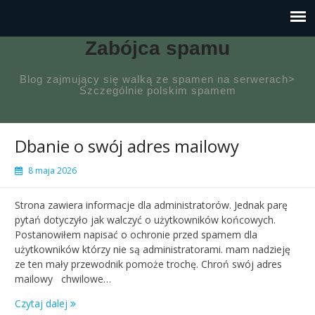
Zabójca spamu
Blog zajmujący się walką ze spamen na serwerach>
Szczególnie polskim spamem
Dbanie o swój adres mailowy
8 maja 2026
Strona zawiera informacje dla administratorów. Jednak parę
pytań dotyczyło jak walczyć o użytkowników końcowych.
Postanowiłem napisać o ochronie przed spamem dla
użytkowników którzy nie są administratorami. mam nadzieję
ze ten mały przewodnik pomoże trochę. Chroń swój adres
mailowy chwilowe…
Czytaj dalej