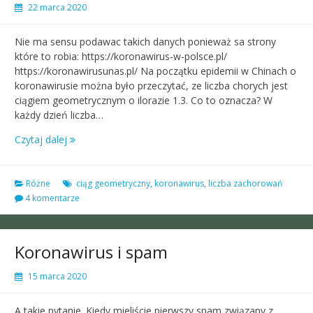
22 marca 2020
Nie ma sensu podawac takich danych ponieważ sa strony
które to robia: https://koronawirus-w-polsce.pl/
https://koronawirusunas.pl/ Na początku epidemii w Chinach o
koronawirusie można było przeczytać, ze liczba chorych jest
ciągiem geometrycznym o ilorazie 1.3. Co to oznacza? W
każdy dzień liczba…
Czytaj dalej
Różne
ciąg geometryczny
,
koronawirus
,
liczba zachorowań
4 komentarze
Koronawirus i spam
15 marca 2020
A takie pytanie. Kiedy mieliście pierwszy spam związany z