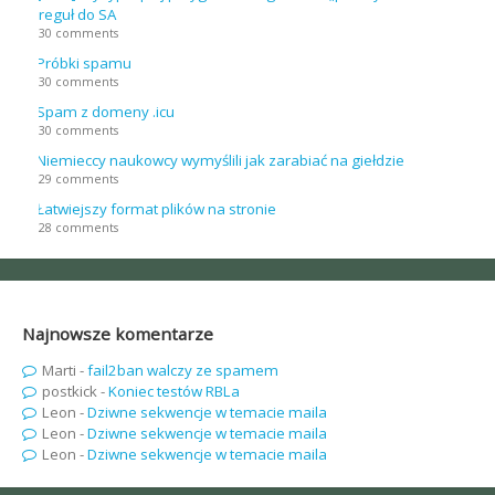
reguł do SA
30 comments
Próbki spamu
30 comments
Spam z domeny .icu
30 comments
Niemieccy naukowcy wymyślili jak zarabiać na giełdzie
29 comments
Łatwiejszy format plików na stronie
28 comments
Najnowsze komentarze
Marti
-
fail2ban walczy ze spamem
postkick
-
Koniec testów RBLa
Leon
-
Dziwne sekwencje w temacie maila
Leon
-
Dziwne sekwencje w temacie maila
Leon
-
Dziwne sekwencje w temacie maila