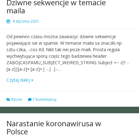
Dziwne sekwencje w temacie
maila
4 stycznia 2021
Od pewneo czasu można zauważyc dziwne sekwencje
pojawiające sie w spamie. W temacie maila sa znaczki np
sztu-czka, .-cos itd. Nikt tak nei pisze maili. Prosta regula
wychwytująca sporą częśc tego badziewia header
ZABOJCASPAMU_SUBJECT_WEIRED_STRING Subject =~ /(?: -
[a-z]|[a-z]+.[a-z]+| -.| .|-…
Czytaj dalej
Różne
7 komentarzy
Narastanie koronawirusa w
Polsce