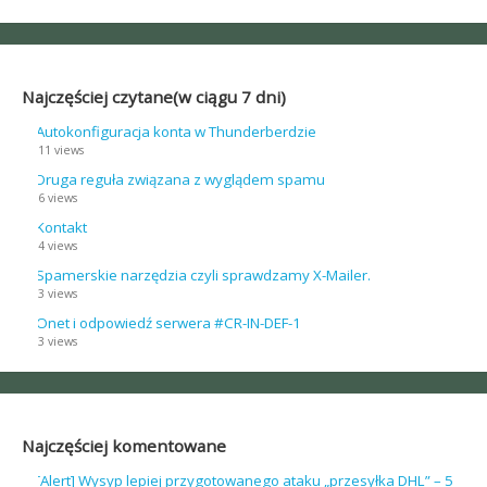
Najczęściej czytane(w ciągu 7 dni)
Autokonfiguracja konta w Thunderberdzie
11 views
Druga reguła związana z wyglądem spamu
6 views
Kontakt
4 views
Spamerskie narzędzia czyli sprawdzamy X-Mailer.
3 views
Onet i odpowiedź serwera #CR-IN-DEF-1
3 views
Najczęściej komentowane
[Alert] Wysyp lepiej przygotowanego ataku „przesyłka DHL” – 5