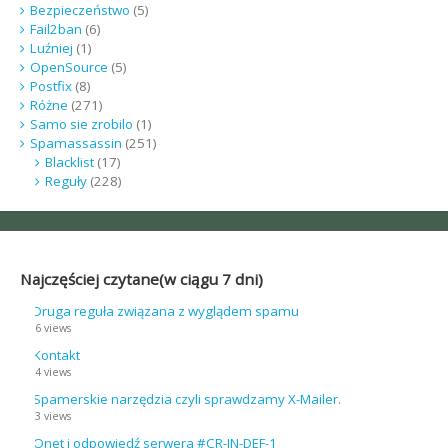
Bezpieczeństwo
(5)
Fail2ban
(6)
Luźniej
(1)
OpenSource
(5)
Postfix
(8)
Różne
(271)
Samo sie zrobilo
(1)
Spamassassin
(251)
Blacklist
(17)
Reguły
(228)
Najczęściej czytane(w ciągu 7 dni)
Druga reguła związana z wyglądem spamu
6 views
Kontakt
4 views
Spamerskie narzędzia czyli sprawdzamy X-Mailer.
3 views
Onet i odpowiedź serwera #CR-IN-DEF-1