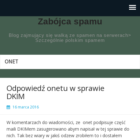
Zabójca spamu
Blog zajmujący się walką ze spamen na serwerach>
Szczególnie polskim spamem
ONET
Odpowiedź onetu w sprawie
DKIM
16 marca 2016
W komentarzach do wiadomości, ze onet podpisuje część
maili DKIMem zasugerowano abym napisał w tej sprawie do
nich. Tak bez wiary w jakiś odzew zrobiłem to i dostałem