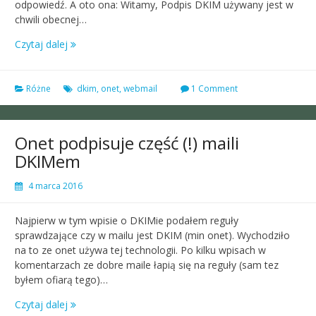
odpowiedź. A oto ona: Witamy, Podpis DKIM używany jest w
chwili obecnej…
Czytaj dalej
Różne
dkim
,
onet
,
webmail
1 Comment
Onet podpisuje część (!) maili
DKIMem
4 marca 2016
Najpierw w tym wpisie o DKIMie podałem reguły
sprawdzające czy w mailu jest DKIM (min onet). Wychodziło
na to ze onet używa tej technologii. Po kilku wpisach w
komentarzach ze dobre maile łapią się na reguły (sam tez
byłem ofiarą tego)…
Czytaj dalej