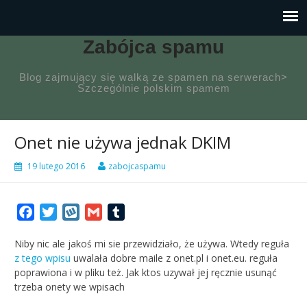
Zabójca spamu
Blog zajmujący się walką ze spamen na serwerach>
Szczególnie polskim spamem
Onet nie używa jednak DKIM
19 lutego 2016
zabojcaspamu
Facebook
Twitter
Wykop
Gmail
Tumblr
Niby nic ale jakoś mi sie przewidziało, że używa. Wtedy reguła
z tego wpisu
uwalała dobre maile z onet.pl i onet.eu. reguła
poprawiona i w pliku też. Jak ktos uzywał jej ręcznie usunąć
trzeba onety we wpisach