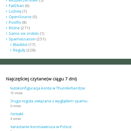
Bezpieczeństwo
(5)
Fail2ban
(6)
Luźniej
(1)
OpenSource
(5)
Postfix
(8)
Różne
(271)
Samo sie zrobilo
(1)
Spamassassin
(251)
Blacklist
(17)
Reguły
(228)
Najczęściej czytane(w ciągu 7 dni)
Autokonfiguracja konta w Thunderberdzie
10 views
Druga reguła związana z wyglądem spamu
6 views
Kontakt
4 views
Narastanie koronawirusa w Polsce