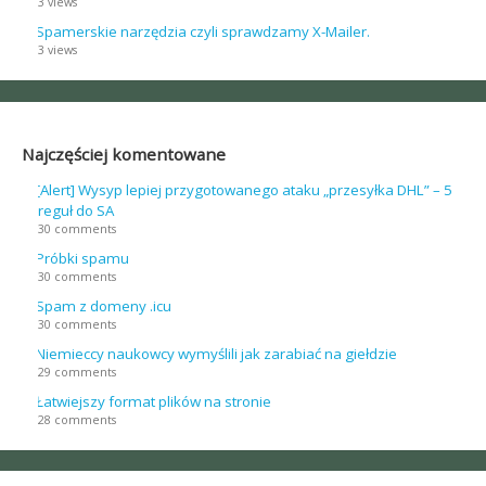
3 views
Spamerskie narzędzia czyli sprawdzamy X-Mailer.
3 views
Najczęściej komentowane
[Alert] Wysyp lepiej przygotowanego ataku „przesyłka DHL” – 5
reguł do SA
30 comments
Próbki spamu
30 comments
Spam z domeny .icu
30 comments
Niemieccy naukowcy wymyślili jak zarabiać na giełdzie
29 comments
Łatwiejszy format plików na stronie
28 comments