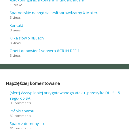
Autokonfiguracja konta w Thunderberdzie
10 views
Spamerskie narzędzia czyli sprawdzamy X-Mailer.
3 views
Kontakt
3 views
Kilka słów o RBLach
3 views
Onet i odpowiedź serwera #CR-IN-DEF-1
3 views
Najczęściej komentowane
[Alert] Wysyp lepiej przygotowanego ataku „przesyłka DHL” – 5
reguł do SA
30 comments
Próbki spamu
30 comments
Spam z domeny .icu
30 comments