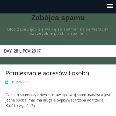
Zabójca spamu
Blog zajmujący się walką ze spamen na serwerach>
Szczególnie polskim spamem
DAY:
28 LIPCA 2017
Pomieszanie adresów i osób:)
28 lipca 2017
Czasem spamerzy dziwnie ustawiaja swoj spam. nadawca jest
jedna osoba, mail ma druga a odpisywać trzeba do trzeciej.
Ktoś to wyjaśni?:)