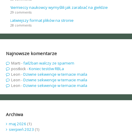
Niemieccy naukowcy wymyślili jak zarabiać na giełdzie
29 comments
Łatwiejszy format plików na stronie
28 comments
Najnowsze komentarze
Marti
-
fail2ban walczy ze spamem
postkick
-
Koniec testów RBLa
Leon
-
Dziwne sekwencje w temacie maila
Leon
-
Dziwne sekwencje w temacie maila
Leon
-
Dziwne sekwencje w temacie maila
Archiwa
maj 2026
(1)
sierpień 2023
(1)