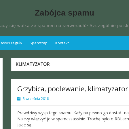
Zabójca spamu
jący się walką ze spamen na serwerach> Szczególnie pol
ssin reguły
Spamtrap
Kontakt
KLIMATYZATOR
Grzybica, podlewanie, klimatyzator
3 września 2018
Prawdziwy wysp tego spamu. Każy na pewno go dostał. naj
Nalezy włączyć je w spamassassinie. Trochę było o RBLach 
Jakie są…