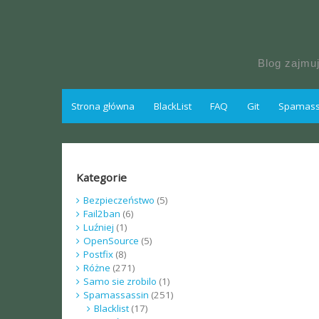
Skip
to
content
Blog zajmu
Strona główna
BlackList
FAQ
Git
Spamassa
Kategorie
Bezpieczeństwo
(5)
Fail2ban
(6)
Luźniej
(1)
OpenSource
(5)
Postfix
(8)
Różne
(271)
Samo sie zrobilo
(1)
Spamassassin
(251)
Blacklist
(17)