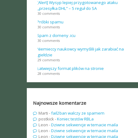
[Alert] Wysyp lepiej przygotowanego ataku
„przesyłka DHL” – 5 reguł do SA
30 comments
Próbki spamu
30 comments
Spam z domeny .icu
30 comments
Niemieccy naukowcy wymyślili jak zarabiać na
giełdzie
29 comments
Łatwiejszy format plików na stronie
28 comments
Najnowsze komentarze
Marti
-
fail2ban walczy ze spamem
postkick
-
Koniec testów RBLa
Leon
-
Dziwne sekwencje w temacie maila
Leon
-
Dziwne sekwencje w temacie maila
Leon
-
Dziwne sekwencje w temacie maila