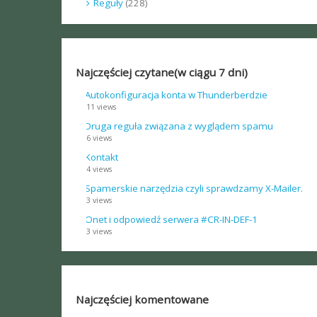
Reguły
(228)
Najczęściej czytane(w ciągu 7 dni)
Autokonfiguracja konta w Thunderberdzie
11 views
Druga reguła związana z wyglądem spamu
6 views
Kontakt
4 views
Spamerskie narzędzia czyli sprawdzamy X-Mailer.
3 views
Onet i odpowiedź serwera #CR-IN-DEF-1
3 views
Najczęściej komentowane