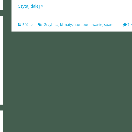
Czytaj dalej
Różne
Grzybica
,
klimatyzator
,
podlewanie
,
spam
7 