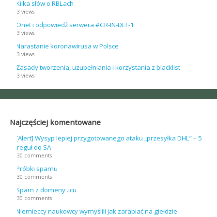
Kilka słów o RBLach
3 views
Onet i odpowiedź serwera #CR-IN-DEF-1
3 views
Narastanie koronawirusa w Polsce
3 views
Zasady tworzenia, uzupełniania i korzystania z blacklist
3 views
Najczęściej komentowane
[Alert] Wysyp lepiej przygotowanego ataku „przesyłka DHL” – 5
reguł do SA
30 comments
Próbki spamu
30 comments
Spam z domeny .icu
30 comments
Niemieccy naukowcy wymyślili jak zarabiać na giełdzie