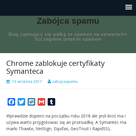
Zabójca spamu
Blog zajmujący się walką ze spamen na serwerach>
Szczególnie polskim spamem
Chrome zablokuje certyfikaty
Symanteca
15 września 2017
zabojcaspamu
Facebook
Twitter
Wykop
Gmail
Tumblr
Wprawdzie dopiero na początku roku 2018 ale jesli ktoś ma i
używa warto przygotowac się an przesiadkę. A Symantec ma
marki Thawte, VeriSign, Equifax, GeoTrust i RapidSSL.