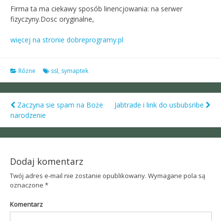
Firma ta ma ciekawy sposób linencjowania: na serwer
fizyczyny.Dosc oryginalne,
więcej na stronie dobreprogramy.pl
Różne
ssl
,
symaptek
Zaczyna sie spam na Boże
Jabtrade i link do usbubsribe
Post
narodzenie
navigation
Dodaj komentarz
Twój adres e-mail nie zostanie opublikowany.
Wymagane pola są
oznaczone
*
Komentarz