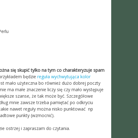
Perlu
żna się skupić tylko na tym co charakteryzuje spam
przykładem będzie
reguła wychwytująca kolor
jest mało użyteczna bo również dużo dobrej poczty
amie ma małe znaczenie liczy się czy mało występuje
większe szanse, że tak może być. Szczegółowe
dług mnie zawsze trzeba pamiętać po odkryciu
e takie nawet reguły można nisko punktować np
odadtowe punkty (wzmocnić).
zie ostrzej i zapraszam do czytania.