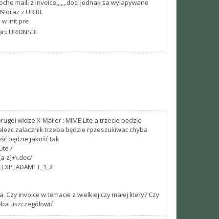
che maili z invoice,,,,,,.doc, jednak sa wylapywane
9 oraz z URIBL
w init.pre
gin::URIDNSBL
Drugei widze X-Mailer : MIME:Lite a trzecie bedzie
alezc zalacznik trzeba będzie rpzeszukiwac chyba
ść będzie jakość tak
ite /
a-z]+\.doc/
__EXP_ADAMTT_1_2
 Czy invoice w temacie z wielkiej czy małej litery? Czy
zeba uszczegółowić