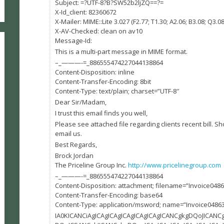
Subject: =?UTF-8?B?SW52b2ljZQ==?=
X-Id_client: 82360672
X-Mailer: MIME::Lite 3.027 (F2.77; T1.30; A2.06; B3.08; Q3.08
X-AV-Checked: clean on av10
Message-Id:
This is a multi-part message in MIME format.
–_———-=_886555474227044138864
Content-Disposition: inline
Content-Transfer-Encoding: 8bit
Content-Type: text/plain; charset=”UTF-8″
Dear Sir/Madam,
I trust this email finds you well,
Please see attached file regarding clients recent bill. S
email us.
Best Regards,
Brock Jordan
The Priceline Group Inc.
http://www.pricelinegroup.com
–_———-=_886555474227044138864
Content-Disposition: attachment; filename=”Invoice048
Content-Transfer-Encoding: base64
Content-Type: application/msword; name=”Invoice0486
IA0KICANCiAgICAgICAgICAgICAgICAgICANCgkgDQoJICANC