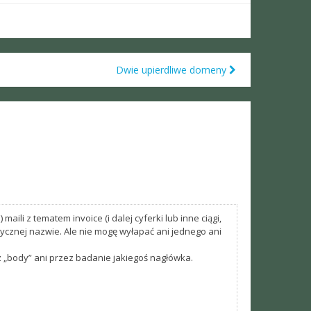
Dwie upierdliwe domeny
li z tematem invoice (i dalej cyferki lub inne ciągi,
tycznej nazwie. Ale nie mogę wyłapać ani jednego ani
z „body” ani przez badanie jakiegoś nagłówka.