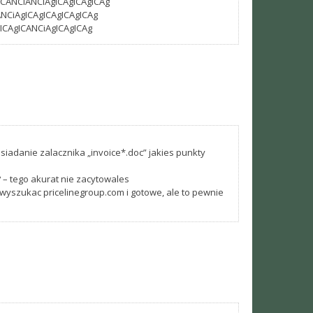
CANCiANCiAgICAgICAgICAg
ANCiAgICAgICAgICAgICAg
gICAgICANCiAgICAgICAg
osiadanie zalacznika „invoice*.doc” jakies punkty
 – tego akurat nie zacytowales
 wyszukac pricelinegroup.com i gotowe, ale to pewnie