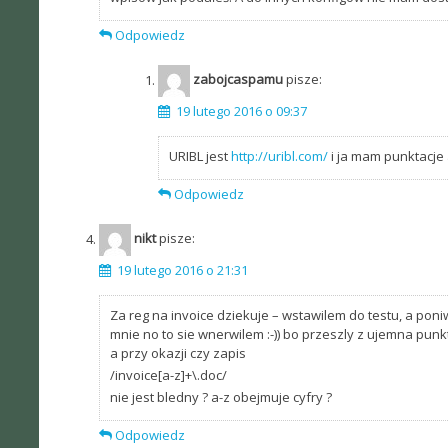
Odpowiedz
zabojcaspamu
pisze:
19 lutego 2016 o 09:37
URIBL jest
http://uribl.com/
i ja mam punktacje 
Odpowiedz
nikt
pisze:
19 lutego 2016 o 21:31
Za reg na invoice dziekuje – wstawilem do testu, a poni
mnie no to sie wnerwilem :-)) bo przeszly z ujemna punk
a przy okazji czy zapis
/invoice[a-z]+\.doc/
nie jest bledny ? a-z obejmuje cyfry ?
Odpowiedz