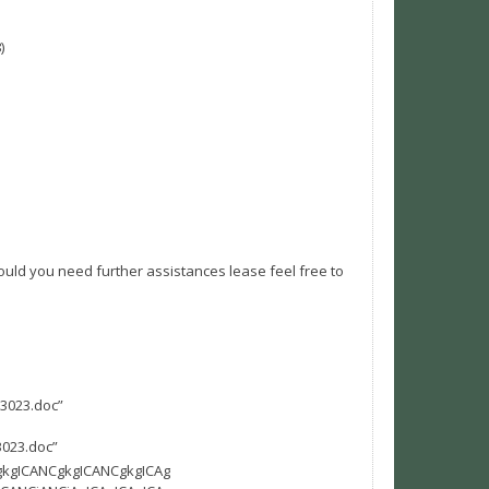
)
hould you need further assistances lease feel free to
63023.doc”
3023.doc”
gkgICANCgkgICANCgkgICAg