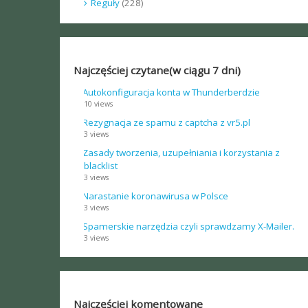
Reguły
(228)
Najczęściej czytane(w ciągu 7 dni)
Autokonfiguracja konta w Thunderberdzie
10 views
Rezygnacja ze spamu z captcha z vr5.pl
3 views
Zasady tworzenia, uzupełniania i korzystania z
blacklist
3 views
Narastanie koronawirusa w Polsce
3 views
Spamerskie narzędzia czyli sprawdzamy X-Mailer.
3 views
Najczęściej komentowane