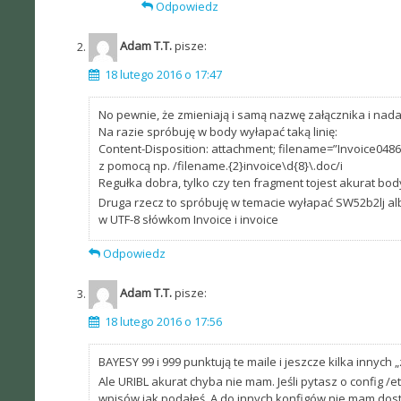
Odpowiedz
Adam T.T.
pisze:
18 lutego 2016 o 17:47
No pewnie, że zmieniają i samą nazwę załącznika i nad
Na razie spróbuję w body wyłapać taką linię:
Content-Disposition: attachment; filename=”Invoice048
z pomocą np. /filename.{2}invoice\d{8}\.doc/i
Regułka dobra, tylko czy ten fragment tojest akurat bo
Druga rzecz to spróbuję w temacie wyłapać SW52b2lj a
w UTF-8 słówkom Invoice i invoice
Odpowiedz
Adam T.T.
pisze:
18 lutego 2016 o 17:56
BAYESY 99 i 999 punktują te maile i jeszcze kilka innych 
Ale URIBL akurat chyba nie mam. Jeśli pytasz o config /
wpisów jak podałeś. A do innych konfigów nie mam do