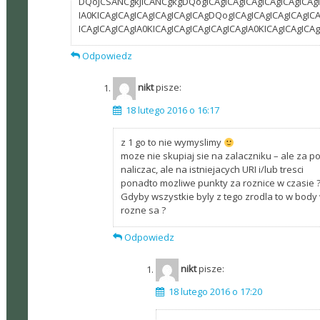
DQoJCSANCgkJICANCgkgDQogICAgICAgICAgICAgICAgICAgI
IA0KICAgICAgICAgICAgICAgICAgDQogICAgICAgICAgICAgIC
ICAgICAgICAgIA0KICAgICAgICAgICAgICAgIA0KICAgICAgICA
Odpowiedz
nikt
pisze:
18 lutego 2016 o 16:17
z 1 go to nie wymyslimy
moze nie skupiaj sie na zalaczniku – ale za p
naliczac, ale na istniejacych URI i/lub tresci
ponadto mozliwe punkty za roznice w czasie ?
Gdyby wszystkie byly z tego zrodla to w body
rozne sa ?
Odpowiedz
nikt
pisze:
18 lutego 2016 o 17:20