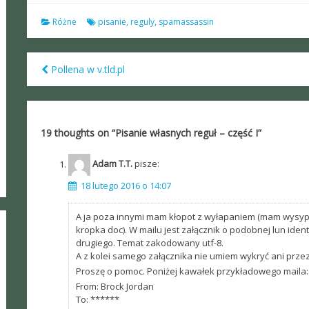
Różne
pisanie
,
reguly
,
spamassassin
Pollena w v.tld.pl
Post
navigation
19 thoughts on “
Pisanie własnych reguł – część I
”
Adam T.T.
pisze:
18 lutego 2016 o 14:07
A ja poza innymi mam kłopot z wyłapaniem (mam wysyp) mai
kropka doc). W mailu jest załącznik o podobnej lun iden
drugiego. Temat zakodowany utf-8.
A z kolei samego załącznika nie umiem wykryć ani prze
Proszę o pomoc. Poniżej kawałek przykładowego maila:
From: Brock Jordan
To: ******