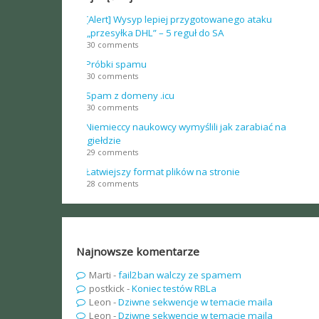
[Alert] Wysyp lepiej przygotowanego ataku
„przesyłka DHL” – 5 reguł do SA
30 comments
Próbki spamu
30 comments
Spam z domeny .icu
30 comments
Niemieccy naukowcy wymyślili jak zarabiać na
giełdzie
29 comments
Łatwiejszy format plików na stronie
28 comments
Najnowsze komentarze
Marti
-
fail2ban walczy ze spamem
postkick
-
Koniec testów RBLa
Leon
-
Dziwne sekwencje w temacie maila
Leon
-
Dziwne sekwencje w temacie maila