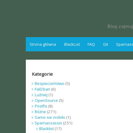
Skip
to
content
Blog zajmu
Strona główna
BlackList
FAQ
Git
Spamassa
Kategorie
Bezpieczeństwo
(5)
Fail2ban
(6)
Luźniej
(1)
OpenSource
(5)
Postfix
(8)
Różne
(271)
Samo sie zrobilo
(1)
Spamassassin
(251)
Blacklist
(17)