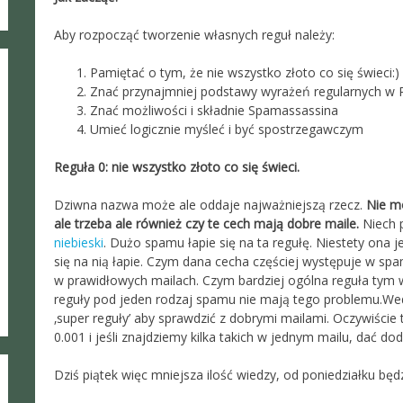
Aby rozpocząć tworzenie własnych reguł należy:
Pamiętać o tym, że nie wszystko złoto co się świeci:)
Znać przynajmniej podstawy wyrażeń regularnych w 
Znać możliwości i składnie Spamassassina
Umieć logicznie myśleć i być spostrzegawczym
Reguła 0: nie wszystko złoto co się świeci.
Dziwna nazwa może ale oddaje najważniejszą rzecz.
Nie mo
ale trzeba ale również czy te cech mają dobre maile.
Niech 
niebieski
. Dużo spamu łapie się na ta regułę. Niestety ona 
się na nią łapie. Czym dana cecha częściej występuje w sp
w prawidłowych mailach. Czym bardziej ogólna reguła tym 
reguły pod jeden rodzaj spamu nie mają tego problemu.We
‚super reguły’ aby sprawdzić z dobrymi mailami. Oczywiści
0.001 i jeśli znajdziemy kilka takich w jednym mailu, dać d
Dziś piątek więc mniejsza ilość wiedzy, od poniedziałku będ