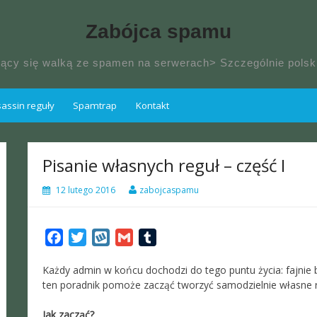
Zabójca spamu
jący się walką ze spamen na serwerach> Szczególnie pol
ssin reguły
Spamtrap
Kontakt
Pisanie własnych reguł – część I
12 lutego 2016
zabojcaspamu
Facebook
Twitter
Wykop
Gmail
Tumblr
Każdy admin w końcu dochodzi do tego puntu życia: fajnie 
ten poradnik pomoże zacząć tworzyć samodzielnie własne reg
Jak zacząć?