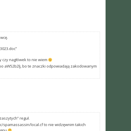
awcę.
63023.doc”
dy czy nagłówek to nie wiem
lbo aW52b2lj, bo te znaczki odpowiadają zakodowanym
„zaszytych” reguł.
etc/spamassassin/local.cf to nie widzęwnim takich
stępu