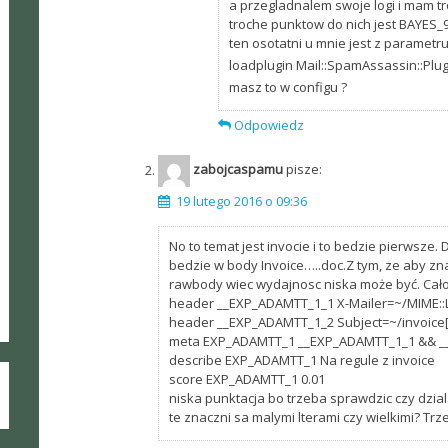
a przegladnalem swoje logi i mam tro
troche punktow do nich jest BAYES_9
ten osotatni u mnie jest z parametru 
loadplugin Mail::SpamAssassin::Plu
masz to w configu ?
Odpowiedz
zabojcaspamu
pisze:
19 lutego 2016 o 09:36
No to temat jest invocie i to bedzie pierwsze. 
bedzie w body Invoice…..doc.Z tym, ze aby zn
rawbody wiec wydajnosc niska może być. Cało
header __EXP_ADAMTT_1_1 X-Mailer=~/MIME::L
header __EXP_ADAMTT_1_2 Subject=~/invoice[
meta EXP_ADAMTT_1 __EXP_ADAMTT_1_1 && 
describe EXP_ADAMTT_1 Na regule z invoice
score EXP_ADAMTT_1 0.01
niska punktacja bo trzeba sprawdzic czy dziala.
te znaczni sa malymi lterami czy wielkimi? Tr