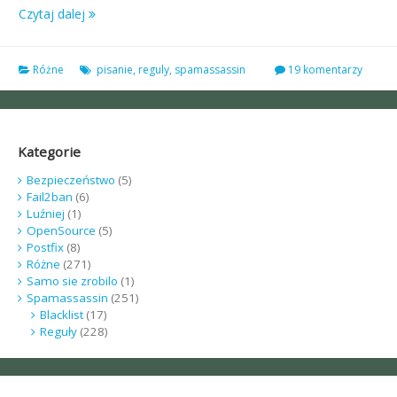
Czytaj dalej
Różne
pisanie
,
reguly
,
spamassassin
19 komentarzy
Kategorie
Bezpieczeństwo
(5)
Fail2ban
(6)
Luźniej
(1)
OpenSource
(5)
Postfix
(8)
Różne
(271)
Samo sie zrobilo
(1)
Spamassassin
(251)
Blacklist
(17)
Reguły
(228)