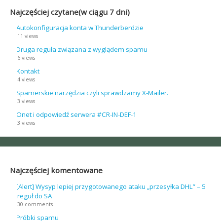
Najczęściej czytane(w ciągu 7 dni)
Autokonfiguracja konta w Thunderberdzie
11 views
Druga reguła związana z wyglądem spamu
6 views
Kontakt
4 views
Spamerskie narzędzia czyli sprawdzamy X-Mailer.
3 views
Onet i odpowiedź serwera #CR-IN-DEF-1
3 views
Najczęściej komentowane
[Alert] Wysyp lepiej przygotowanego ataku „przesyłka DHL” – 5
reguł do SA
30 comments
Próbki spamu