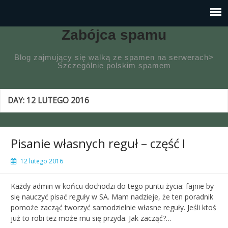
Zabójca spamu
Blog zajmujący się walką ze spamen na serwerach>
Szczególnie polskim spamem
DAY:
12 LUTEGO 2016
Pisanie własnych reguł – część I
12 lutego 2016
Każdy admin w końcu dochodzi do tego puntu życia: fajnie by
się nauczyć pisać reguły w SA. Mam nadzieje, że ten poradnik
pomoże zacząć tworzyć samodzielnie własne reguły. Jeśli ktoś
już to robi tez może mu się przyda. Jak zacząć?…