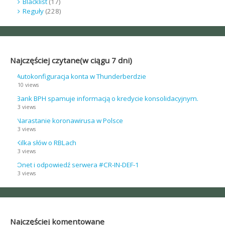
Blacklist
(17)
Reguły
(228)
Najczęściej czytane(w ciągu 7 dni)
Autokonfiguracja konta w Thunderberdzie
10 views
Bank BPH spamuje informacją o kredycie konsolidacyjnym.
3 views
Narastanie koronawirusa w Polsce
3 views
Kilka słów o RBLach
3 views
Onet i odpowiedź serwera #CR-IN-DEF-1
3 views
Najczęściej komentowane