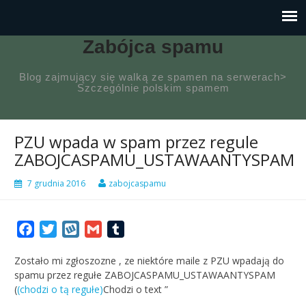
Zabójca spamu
Blog zajmujący się walką ze spamen na serwerach>
Szczególnie polskim spamem
PZU wpada w spam przez regule
ZABOJCASPAMU_USTAWAANTYSPAM
7 grudnia 2016
zabojcaspamu
Facebook
Twitter
Wykop
Gmail
Tumblr
Zostało mi zgłoszozne , ze niektóre maile z PZU wpadają do
spamu przez regułe ZABOJCASPAMU_USTAWAANTYSPAM
(
(chodzi o tą regułe)
Chodzi o text ”