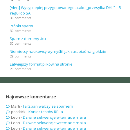
[Alert] Wysyp lepiej przygotowanego ataku „przesyłka DHL” – 5
reguł do SA
30 comments
Próbki spamu
30 comments
Spam z domeny .icu
30 comments
Niemieccy naukowcy wymyślili jak zarabiać na giełdzie
29 comments
Łatwiejszy format plików na stronie
28 comments
Najnowsze komentarze
Marti
-
fail2ban walczy ze spamem
postkick
-
Koniec testów RBLa
Leon
-
Dziwne sekwencje w temacie maila
Leon
-
Dziwne sekwencje w temacie maila
Leon
-
Dziwne sekwencje w temacie maila