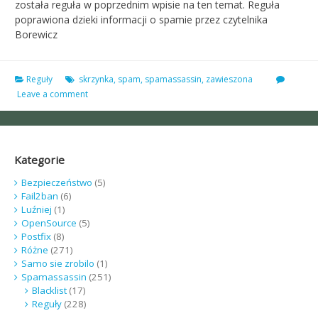
została reguła w poprzednim wpisie na ten temat. Reguła
poprawiona dzieki informacji o spamie przez czytelnika
Borewicz
Reguły
skrzynka
,
spam
,
spamassassin
,
zawieszona
Leave a comment
Kategorie
Bezpieczeństwo
(5)
Fail2ban
(6)
Luźniej
(1)
OpenSource
(5)
Postfix
(8)
Różne
(271)
Samo sie zrobilo
(1)
Spamassassin
(251)
Blacklist
(17)
Reguły
(228)