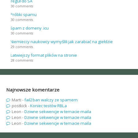
reguł do SA
30 comments
Próbki spamu
30 comments
Spam z domeny .icu
30 comments
Niemieccy naukowcy wymyślili jak zarabiać na giełdzie
29 comments
Łatwiejszy format plików na stronie
28 comments
Najnowsze komentarze
Marti
-
fail2ban walczy ze spamem
postkick
-
Koniec testów RBLa
Leon
-
Dziwne sekwencje w temacie maila
Leon
-
Dziwne sekwencje w temacie maila
Leon
-
Dziwne sekwencje w temacie maila