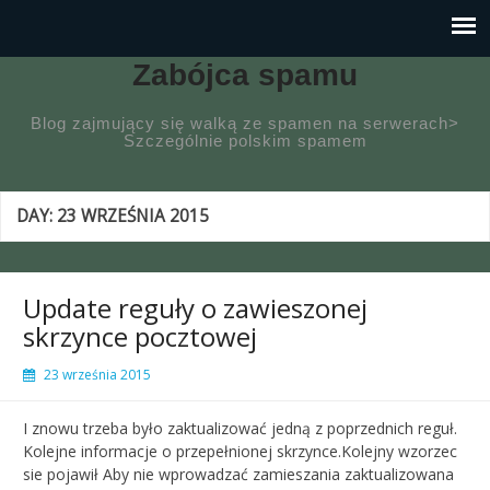
Zabójca spamu
Blog zajmujący się walką ze spamen na serwerach>
Szczególnie polskim spamem
DAY:
23 WRZEŚNIA 2015
Update reguły o zawieszonej
skrzynce pocztowej
23 września 2015
I znowu trzeba było zaktualizować jedną z poprzednich reguł.
Kolejne informacje o przepełnionej skrzynce.Kolejny wzorzec
sie pojawił Aby nie wprowadzać zamieszania zaktualizowana