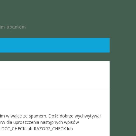
skim spamem
im w walce ze spamem. Dość dobrze wychwytywał
ierw dla uproszczenia następnych wpisów
ą w DCC_CHECK lub RAZOR2_CHECK lub