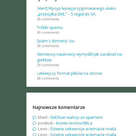
[Alert] Wysyp lepiej przygotowanego ataku
„przesyłka DHL” – 5 reguł do SA
30 comments
Próbki spamu
30 comments
Spam z domeny .icu
30 comments
Niemieccy naukowcy wymyślili jak zarabiać na
giełdzie
29 comments
Łatwiejszy format plików na stronie
28 comments
Najnowsze komentarze
Marti
-
fail2ban walczy ze spamem
postkick
-
Koniec testów RBLa
Leon
-
Dziwne sekwencje w temacie maila
Leon
-
Dziwne sekwencje w temacie maila