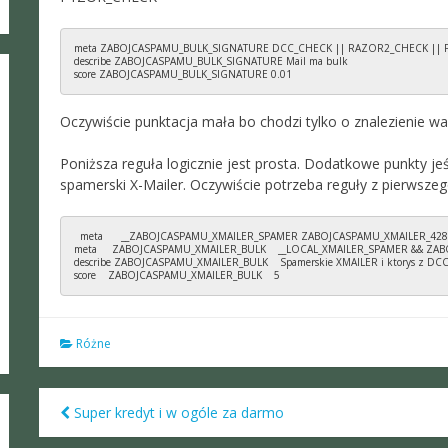
meta ZABOJCASPAMU_BULK_SIGNATURE DCC_CHECK || RAZOR2_CHECK || 
describe ZABOJCASPAMU_BULK_SIGNATURE Mail ma bulk

score ZABOJCASPAMU_BULK_SIGNATURE 0.01
Oczywiście punktacja mała bo chodzi tylko o znalezienie w
Poniższa reguła logicznie jest prosta. Dodatkowe punkty jeśl
spamerski X-Mailer. Oczywiście potrzeba reguły z pierwszeg
  meta      __ZABOJCASPAMU_XMAILER_SPAMER ZABOJCASPAMU_XMAILER_
meta     ZABOJCASPAMU_XMAILER_BULK    __LOCAL_XMAILER_SPAMER && ZA
describe ZABOJCASPAMU_XMAILER_BULK    Spamerskie XMAILER i ktorys z DC
score    ZABOJCASPAMU_XMAILER_BULK    5
Różne
Super kredyt i w ogóle za darmo
Post