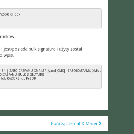
PYZOR_CHECK

arunków.
i jest/posiada bulk signature i użyty został
o wpisu.
428134|| ZABOJCASPAMU_XMAILER_Ajaxel_CMS|| ZABOJCASPAMU_XMAILER_aspNetEmail||
BOJCASPAMU_BULK_SIGNATURE

C lub RAZOR2 lub PYZOR

Kończąc temat X-Mailer