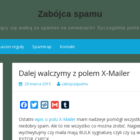
Zabójca spamu
jący się walką ze spamen na serwerach> Szczególnie pol
ssin reguły
Spamtrap
Kontakt
Dalej walczymy z polem X-Mailer
20 marca 2015
zabojcaspamu
Facebook
Twitter
Wykop
Gmail
Tumblr
Ostatni
wpis o polu X-Mailer
mam nadzieje pomógł wszystk
niedobry spam. Ale to nie wszystko co można zrobić. Najp
wychwytujmy czy maila mają BULK sygnaturę czyli czy s
PYZOR_CHECK