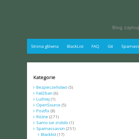
Skip
to
content
Blog zajmu
Strona główna
BlackList
FAQ
Git
Spamassa
Kategorie
Bezpieczeństwo
(5)
Fail2ban
(6)
Luźniej
(1)
OpenSource
(5)
Postfix
(8)
Różne
(271)
Samo sie zrobilo
(1)
Spamassassin
(251)
Blacklist
(17)