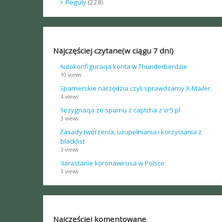
Reguły
(228)
Najczęściej czytane(w ciągu 7 dni)
Autokonfiguracja konta w Thunderberdzie
10 views
Spamerskie narzędzia czyli sprawdzamy X-Mailer.
4 views
Rezygnacja ze spamu z captcha z vr5.pl
3 views
Zasady tworzenia, uzupełniania i korzystania z
blacklist
3 views
Narastanie koronawirusa w Polsce
3 views
Najczęściej komentowane