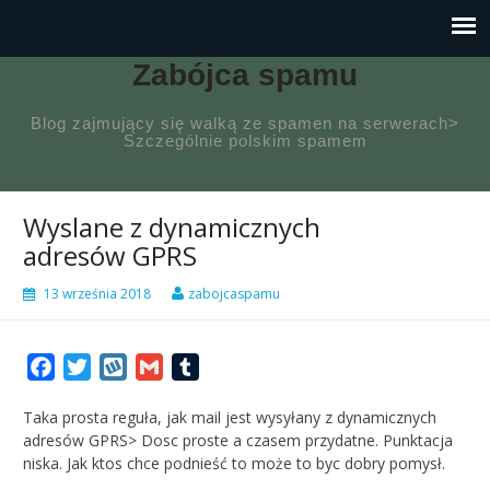
Zabójca spamu
Blog zajmujący się walką ze spamen na serwerach>
Szczególnie polskim spamem
Wyslane z dynamicznych
adresów GPRS
13 września 2018
zabojcaspamu
Facebook
Twitter
Wykop
Gmail
Tumblr
Taka prosta reguła, jak mail jest wysyłany z dynamicznych
adresów GPRS> Dosc proste a czasem przydatne. Punktacja
niska. Jak ktos chce podnieść to może to byc dobry pomysł.