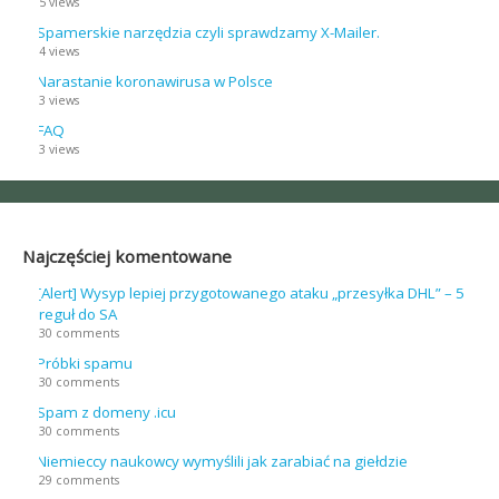
5 views
Spamerskie narzędzia czyli sprawdzamy X-Mailer.
4 views
Narastanie koronawirusa w Polsce
3 views
FAQ
3 views
Najczęściej komentowane
[Alert] Wysyp lepiej przygotowanego ataku „przesyłka DHL” – 5
reguł do SA
30 comments
Próbki spamu
30 comments
Spam z domeny .icu
30 comments
Niemieccy naukowcy wymyślili jak zarabiać na giełdzie
29 comments