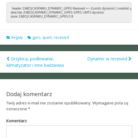
 header ZABOJCASPAMU_DYNAMIC_GPRS Received =~ /(umts\.dynamic\.t-mobile\.pl|dynamic\
describe ZABOJCASPAMU_DYNAMIC_GPRS GPRS UMTS dynamic

score ZABOJCASPAMU_DYNAMIC_GPRS 0.8
Reguły
gprs. spam
,
received
Grzybica, podlewanie,
Dynamic w received
Post
klimatyzator i inne badziewia
navigation
Dodaj komentarz
Twój adres e-mail nie zostanie opublikowany.
Wymagane pola są
oznaczone
*
Komentarz