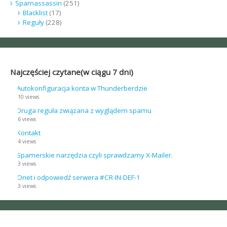
Spamassassin
(251)
Blacklist
(17)
Reguły
(228)
Najczęściej czytane(w ciągu 7 dni)
Autokonfiguracja konta w Thunderberdzie
10 views
Druga reguła związana z wyglądem spamu
6 views
Kontakt
4 views
Spamerskie narzędzia czyli sprawdzamy X-Mailer.
3 views
Onet i odpowiedź serwera #CR-IN-DEF-1
3 views