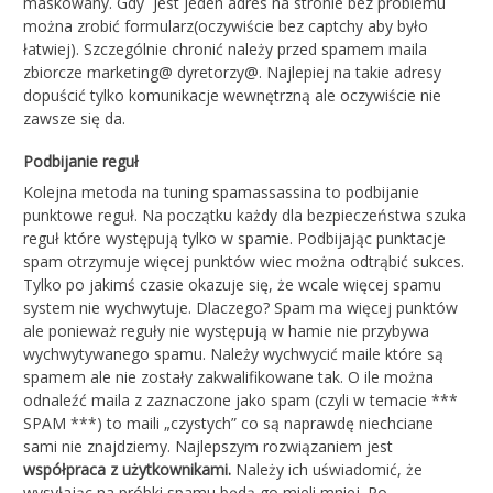
maskowany. Gdy jest jeden adres na stronie bez problemu
można zrobić formularz(oczywiście bez captchy aby było
łatwiej). Szczególnie chronić należy przed spamem maila
zbiorcze marketing@ dyretorzy@. Najlepiej na takie adresy
dopuścić tylko komunikacje wewnętrzną ale oczywiście nie
zawsze się da.
Podbijanie reguł
Kolejna metoda na tuning spamassassina to podbijanie
punktowe reguł. Na początku każdy dla bezpieczeństwa szuka
reguł które występują tylko w spamie. Podbijając punktacje
spam otrzymuje więcej punktów wiec można odtrąbić sukces.
Tylko po jakimś czasie okazuje się, że wcale więcej spamu
system nie wychwytuje. Dlaczego? Spam ma więcej punktów
ale ponieważ reguły nie występują w hamie nie przybywa
wychwytywanego spamu. Należy wychwycić maile które są
spamem ale nie zostały zakwalifikowane tak. O ile można
odnaleźć maila z zaznaczone jako spam (czyli w temacie ***
SPAM ***) to maili „czystych” co są naprawdę niechciane
sami nie znajdziemy. Najlepszym rozwiązaniem jest
współpraca z użytkownikami.
Należy ich uświadomić, że
wysyłając na próbki spamu będą go mieli mniej. Po