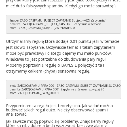
mieć dużo fałszywych spamów. Kiedyś go może sprawdzę:)
header ZABOJCASPAMU_SUBJECT_ZAPYTANIE Subject=~/(Z|z)apytanie/

describe  ZABOJCASPAMU_SUBJECT_ZAPYTANIE Zapytanie w temacie

score   ZABOJCASPAMU_SUBJECT_ZAPYTANIE 0.01
Otrzymaliśmy regułę która dodaje 0.01 punktu jeśli w temacie
jest słowo zapytanie. Oczywiście temat z takim zapytaniem
może być prawdziwy i dlatego dajemy mu mało punktów.
Właściwie to jest potrzebne do zbudowania pary reguł.
Możemy poprzednią regułę o BAYESIE połączyć z ta i
otrzymamy całkiem (chyba) sensowną regułę.
meta ZABOJCASPAMU_PARA_0001 ZABOJCASPAMU_SUBJECT_ZAPYTANIE && ZABOJCAS
describe ZABOJCASPAMU_PARA_0001 Zapytanie z Bayesem powyzej 80

score  ZABOJCASPAMU_PARA_0001 1
Przypominam ta reguła jest teoretyczna. Jak widać można
budować takich reguł dużo. Należy obserwować spam i
analizować.
Jak zawsze mogą pojawić się problemy. Znajdziemy reguły
które są niby dobre a będą wszczynać fałszywe alarmy.