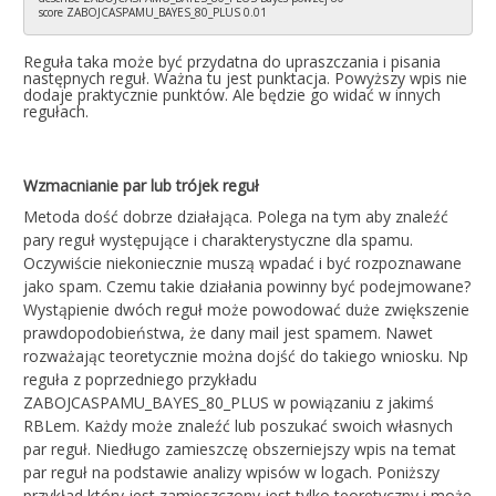
score ZABOJCASPAMU_BAYES_80_PLUS 0.01
Reguła taka może być przydatna do upraszczania i pisania
następnych reguł. Ważna tu jest punktacja. Powyższy wpis nie
dodaje praktycznie punktów. Ale będzie go widać w innych
regułach.
Wzmacnianie par lub trójek reguł
Metoda dość dobrze działająca. Polega na tym aby znaleźć
pary reguł występujące i charakterystyczne dla spamu.
Oczywiście niekoniecznie muszą wpadać i być rozpoznawane
jako spam. Czemu takie działania powinny być podejmowane?
Wystąpienie dwóch reguł może powodować duże zwiększenie
prawdopodobieństwa, że dany mail jest spamem. Nawet
rozważając teoretycznie można dojść do takiego wniosku. Np
reguła z poprzedniego przykładu
ZABOJCASPAMU_BAYES_80_PLUS w powiązaniu z jakimś
RBLem. Każdy może znaleźć lub poszukać swoich własnych
par reguł. Niedługo zamieszczę obszerniejszy wpis na temat
par reguł na podstawie analizy wpisów w logach. Poniższy
przykład który jest zamieszczony jest tylko teoretyczny i może