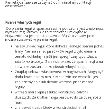
Pamiętajcie: zawsze zaczynać od minimalnej punktacji i
obserwować
Pisanie własnych reguł
Do pisania reguł w spamassassinie potrzebna jest znajomość
wyrażeń regularnych. Ale to techniczna umiejętność.
Najważniejsza jest spostrzegawczość:) Oto zasady jakie
można stosować w pisaniu reguł.
należy unikać reguł które dotyczą jednego spamu jednej
firmy. Nie ma sensu pisać w SA reguł z cytowaniem
tematu dokładnym jeśli jest specyficzny typu „
Super
oferta na wczasy
„. Zaraz się okaże, że spam minął a na
serwerze zostanie duzo niepotrzebnych reguł.
Znajduj ciekawe właściowości w nagłówkach. Mogą być
dodatkowe pola w nim, czy specyficzne wartości. Jeśli
znajdziemy pola lub dziwne wartości pisać można
reguły.
w treści maila lepiej szukać konstrukcji całych i
dłuższych. Za krótkie mogą pasować do za dużej ilości
maili
znajdywać trzeba błędy w konstrukcjach maili i