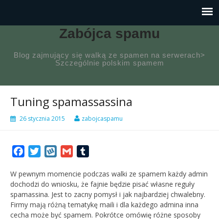
Zabójca spamu
Blog zajmujący się walką ze spamen na serwerach>
Szczególnie polskim spamem
Tuning spamassassina
26 stycznia 2015
zabojcaspamu
Facebook
Twitter
Wykop
Gmail
Tumblr
W pewnym momencie podczas walki ze spamem każdy admin
dochodzi do wniosku, że fajnie będzie pisać własne reguły
spamassina. Jest to zacny pomysł i jak najbardziej chwalebny.
Firmy mają różną tematykę maili i dla każdego admina inna
cecha może być spamem. Pokrótce omówię różne sposoby