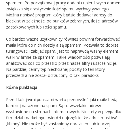
spamem. Po początkowej pracy dodaniu upierdliwych domen
zwiększa się drastycznie ilość spamu wychwytywanego.
Można napisać program który będzie dodawał adresy do
blacklist w zależności od punktów zebranych, ilości adresów
zaatakowanych lub ilości spamu.
Co bardzo ważne użytkownicy również powinni forwardować
maila które do nich doszły a są spamem. Pozwala to dobrze
tuningować i zabijać spam. Jest to naprawdę ważny element
walki w firmie ze spamem. Takie wiadomości pozwalają
analizować coś co przeszło przez nasze filtry i uszczelnić je.
Najbardziej cenny typ niechcianej poczty to ten który
przeszedł a nie został odrzucony. O taki paradoks.
Różna punktacja
Przed kolejnymi punktami warto przemyśleć jaki maile będą
bardziej narażone na spam. Są to wszelakie adresy
wystawione na stronach internetowych. Niestety w przypadku
firm dział marketingu twierdzi najczęściej,że adres musi być
‚klikany’. Nie może być zastąpiony obrazkiem lub inaczej