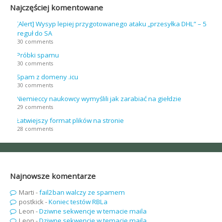
Najczęściej komentowane
[Alert] Wysyp lepiej przygotowanego ataku „przesyłka DHL” – 5
reguł do SA
30 comments
Próbki spamu
30 comments
Spam z domeny .icu
30 comments
Niemieccy naukowcy wymyślili jak zarabiać na giełdzie
29 comments
Łatwiejszy format plików na stronie
28 comments
Najnowsze komentarze
Marti
-
fail2ban walczy ze spamem
postkick
-
Koniec testów RBLa
Leon
-
Dziwne sekwencje w temacie maila
Leon
-
Dziwne sekwencje w temacie maila