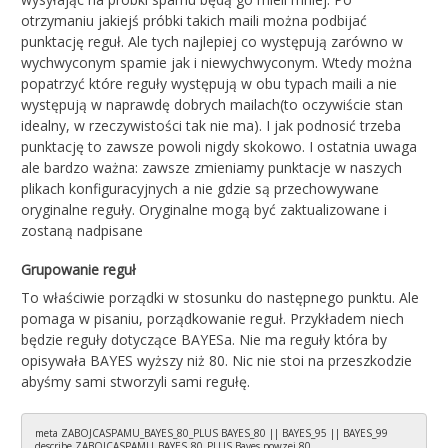
otrzymaniu jakiejś próbki takich maili można podbijać
punktację reguł. Ale tych najlepiej co występują zarówno w
wychwyconym spamie jak i niewychwyconym. Wtedy można
popatrzyć które reguły występują w obu typach maili a nie
występują w naprawdę dobrych mailach(to oczywiście stan
idealny, w rzeczywistości tak nie ma). I jak podnosić trzeba
punktację to zawsze powoli nigdy skokowo. I ostatnia uwaga
ale bardzo ważna: zawsze zmieniamy punktacje w naszych
plikach konfiguracyjnych a nie gdzie są przechowywane
oryginalne reguły. Oryginalne mogą być zaktualizowane i
zostaną nadpisane
Grupowanie reguł
To właściwie porządki w stosunku do następnego punktu. Ale
pomaga w pisaniu, porządkowanie reguł. Przykładem niech
będzie reguły dotyczące BAYESa. Nie ma reguły która by
opisywała BAYES wyższy niż 80. Nic nie stoi na przeszkodzie
abyśmy sami stworzyli sami regułę.
meta ZABOJCASPAMU_BAYES_80_PLUS BAYES_80 || BAYES_95 || BAYES_99

describe ZABOJCASPAMU_BAYES_80_PLUS Bayes powzej 80
