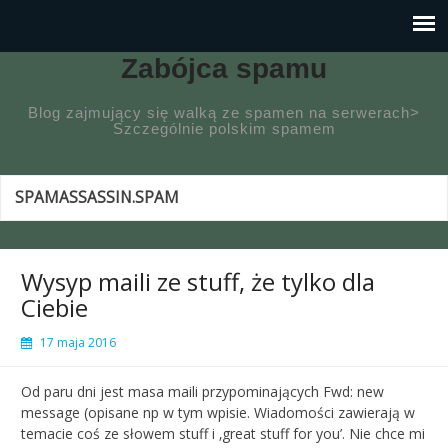
Zabójca spamu
Blog zajmujący się walką ze spamen na serwerach>
Szczególnie polskim spamem
SPAMASSASSIN.SPAM
Wysyp maili ze stuff, że tylko dla
Ciebie
17 maja 2016
Od paru dni jest masa maili przypominających Fwd: new
message (opisane np w tym wpisie. Wiadomości zawierają w
temacie coś ze słowem stuff i ‚great stuff for you’. Nie chce mi