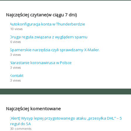
Najczęściej czytane(w ciągu 7 dni)
Autokonfiguracja konta w Thunderberdzie
10 views
Druga reguła związana z wyglądem spamu
6 views
Spamerskie narzędzia czyli sprawdzamy X-Mailer.
3 views
Narastanie koronawirusa w Polsce
3 views
Kontakt
3 views
Najczęściej komentowane
[Alert] Wysyp lepiej przygotowanego ataku „przesyłka DHL” – 5
reguł do SA
30 comments