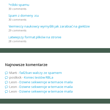
Próbki spamu
30 comments
Spam z domeny .icu
30 comments
Niemieccy naukowcy wymyślili jak zarabiać na giełdzie
29 comments
Łatwiejszy format plików na stronie
28 comments
Najnowsze komentarze
Marti
-
fail2ban walczy ze spamem
postkick
-
Koniec testów RBLa
Leon
-
Dziwne sekwencje w temacie maila
Leon
-
Dziwne sekwencje w temacie maila
Leon
-
Dziwne sekwencje w temacie maila