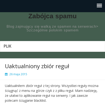
Zabójca spamu
Blog zajmujący się walką ze spamen na serwerach>
Szczególnie polskim spamem
PLIK
Uaktualniony zbiór reguł
26 maja 2015
Uaktualniłem zbiór reguł z tej strony. Wszystkei reguły można
ściągnąć z menu na górze czyli z z pliku reguł. Mam nadzieję,
że ułatwi to aplikowanie reguł na serwery. I jak zawsze
polecam ściąganie blacklist.