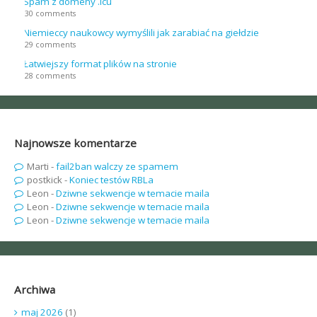
Spam z domeny .icu
30 comments
Niemieccy naukowcy wymyślili jak zarabiać na giełdzie
29 comments
Łatwiejszy format plików na stronie
28 comments
Najnowsze komentarze
Marti
-
fail2ban walczy ze spamem
postkick
-
Koniec testów RBLa
Leon
-
Dziwne sekwencje w temacie maila
Leon
-
Dziwne sekwencje w temacie maila
Leon
-
Dziwne sekwencje w temacie maila
Archiwa
maj 2026
(1)