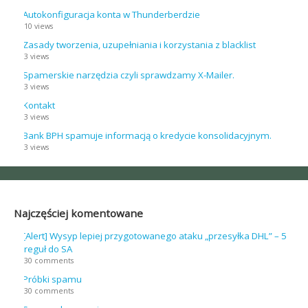
Autokonfiguracja konta w Thunderberdzie
10 views
Zasady tworzenia, uzupełniania i korzystania z blacklist
3 views
Spamerskie narzędzia czyli sprawdzamy X-Mailer.
3 views
Kontakt
3 views
Bank BPH spamuje informacją o kredycie konsolidacyjnym.
3 views
Najczęściej komentowane
[Alert] Wysyp lepiej przygotowanego ataku „przesyłka DHL” – 5
reguł do SA
30 comments
Próbki spamu
30 comments