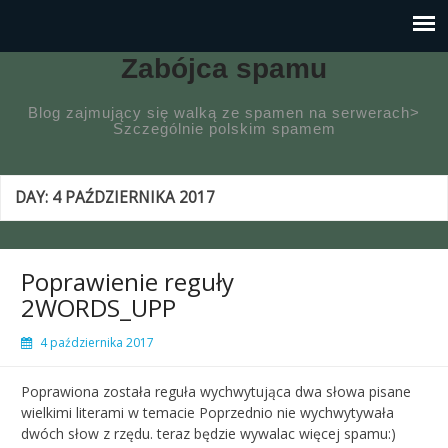
Zabójca spamu
Blog zajmujący się walką ze spamen na serwerach>
Szczególnie polskim spamem
DAY:
4 PAŹDZIERNIKA 2017
Poprawienie reguły
2WORDS_UPP
4 października 2017
Poprawiona została reguła wychwytująca dwa słowa pisane
wielkimi literami w temacie Poprzednio nie wychwytywała
dwóch słow z rzędu. teraz będzie wywalac więcej spamu:)