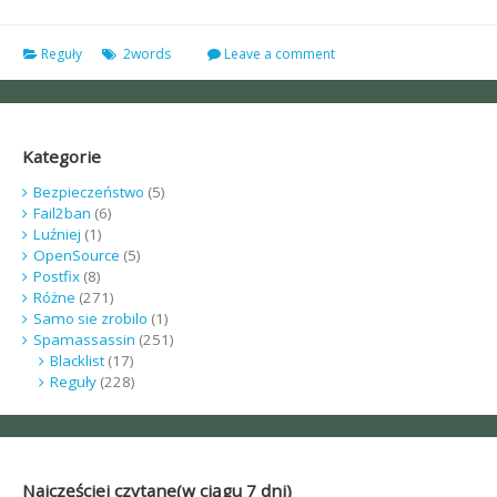
Reguły
2words
Leave a comment
Kategorie
Bezpieczeństwo
(5)
Fail2ban
(6)
Luźniej
(1)
OpenSource
(5)
Postfix
(8)
Różne
(271)
Samo sie zrobilo
(1)
Spamassassin
(251)
Blacklist
(17)
Reguły
(228)
Najczęściej czytane(w ciągu 7 dni)