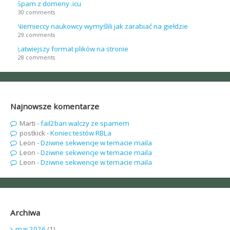
Spam z domeny .icu
30 comments
Niemieccy naukowcy wymyślili jak zarabiać na giełdzie
29 comments
Łatwiejszy format plików na stronie
28 comments
Najnowsze komentarze
Marti
-
fail2ban walczy ze spamem
postkick
-
Koniec testów RBLa
Leon
-
Dziwne sekwencje w temacie maila
Leon
-
Dziwne sekwencje w temacie maila
Leon
-
Dziwne sekwencje w temacie maila
Archiwa
maj 2026
(1)