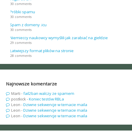
30 comments
Próbki spamu
30 comments
Spam z domeny .icu
30 comments
Niemieccy naukowcy wymyślili jak zarabiać na giełdzie
29 comments
Łatwiejszy format plików na stronie
28 comments
Najnowsze komentarze
Marti
-
fail2ban walczy ze spamem
postkick
-
Koniec testów RBLa
Leon
-
Dziwne sekwencje w temacie maila
Leon
-
Dziwne sekwencje w temacie maila
Leon
-
Dziwne sekwencje w temacie maila