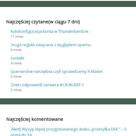
Najczęściej czytane(w ciągu 7 dni)
Autokonfiguracja konta w Thunderberdzie
11 views
Druga reguła związana z wyglądem spamu
6 views
Kontakt
4 views
Spamerskie narzędzia czyli sprawdzamy X-Mailer.
3 views
Onet i odpowiedź serwera #CR-IN-DEF-1
3 views
Najczęściej komentowane
[Alert] Wysyp lepiej przygotowanego ataku „przesyłka DHL” – 5
reguł do SA