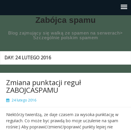
Zabójca spamu
Blog zajmujący się walką ze spamen na serwerach>
Szczególnie polskim spamem
DAY:
24 LUTEGO 2016
Zmiana punktacji reguł
ZABOJCASPAMU
24 lutego 2016
Niektórzy twierdzą, ze daje czasem za wysoka punktację w
regułach. Co może byc prawdą bo moje uczulenie na spam
rośnie:) Aby poprawić/zmienić/poprawić punkty lepiej nie