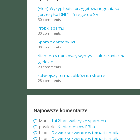
[Alert] Wysyp lepiej przygotowanego ataku
„przesyłka DHL” – 5 reguł do SA
30 comments
Próbki spamu
30 comments
Spam z domeny .icu
30 comments
Niemieccy naukowcy wymyślili jak zarabiać na
giełdzie
29 comments
Łatwiejszy format plików na stronie
28 comments
Najnowsze komentarze
Marti
-
fail2ban walczy ze spamem
postkick
-
Koniec testów RBLa
Leon
-
Dziwne sekwencje w temacie maila
Leon
-
Dziwne sekwencje w temacie maila