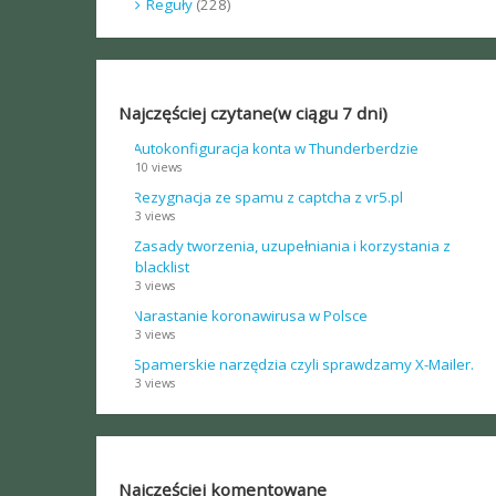
Reguły
(228)
Najczęściej czytane(w ciągu 7 dni)
Autokonfiguracja konta w Thunderberdzie
10 views
Rezygnacja ze spamu z captcha z vr5.pl
3 views
Zasady tworzenia, uzupełniania i korzystania z
blacklist
3 views
Narastanie koronawirusa w Polsce
3 views
Spamerskie narzędzia czyli sprawdzamy X-Mailer.
3 views
Najczęściej komentowane