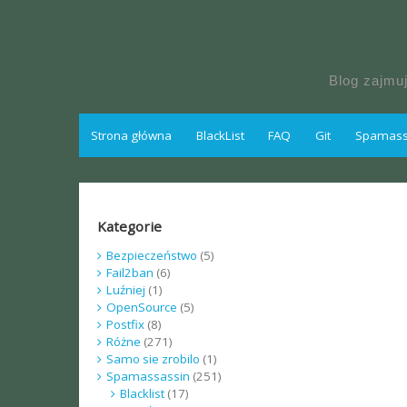
Skip
to
content
Blog zajmu
Strona główna
BlackList
FAQ
Git
Spamassa
Kategorie
Bezpieczeństwo
(5)
Fail2ban
(6)
Luźniej
(1)
OpenSource
(5)
Postfix
(8)
Różne
(271)
Samo sie zrobilo
(1)
Spamassassin
(251)
Blacklist
(17)