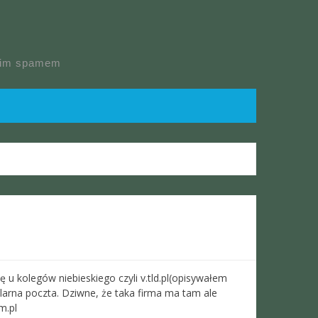
skim spamem
u kolegów niebieskiego czyli v.tld.pl(opisywałem
egularna poczta. Dziwne, że taka firma ma tam ale
m.pl