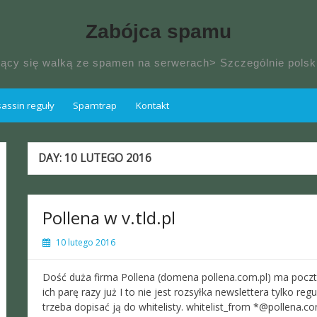
Zabójca spamu
jący się walką ze spamen na serwerach> Szczególnie pol
ssin reguły
Spamtrap
Kontakt
DAY:
10 LUTEGO 2016
Pollena w v.tld.pl
10 lutego 2016
Dość duża firma Pollena (domena pollena.com.pl) ma pocztę 
ich parę razy już I to nie jest rozsyłka newslettera tylko r
trzeba dopisać ją do whitelisty. whitelist_from *@pollena.co